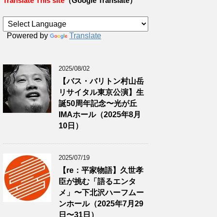
Translate This site
（Google Translate）
Powered by
Translate
2025/08/02
【バス・バリトン村山岳
リサイタル東京公演】生
誕50周年記念〜光が丘
IMAホール（2025年8月
10日）
2025/07/19
【re：平家物語】久世孝
臣が挑む「語るエンタ
メ」〜下北沢ハーフムー
ンホール（2025年7月29
日〜31日）