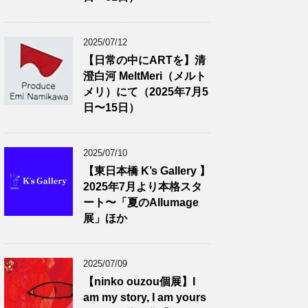
2025/07/12
【日常の中にARTを】清
澄白河 MeltMeri（メルト
メリ）にて（2025年7月5
日〜15日）
2025/07/10
【東日本橋 K’s Gallery 】
2025年7月より本格スタ
ート〜「夏のAllumage
展」ほか
2025/07/09
【ninko ouzou個展】I
am my story, I am yours