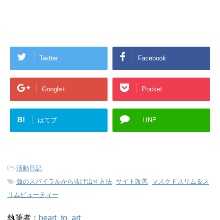
Twitter
Facebook
Google+
Pocket
B!
はてブ
LINE
-
活動日記
-
負のスパイラルから抜け出す方法
,
サイト改善
,
マスクドスリム＆ス
リムビューティー
執筆者：
heart_to_art