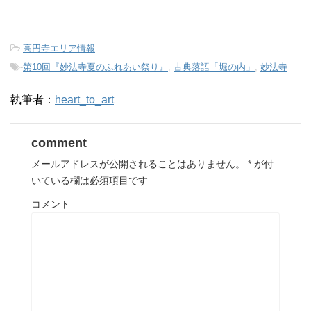
-
高円寺エリア情報
-
第10回『妙法寺夏のふれあい祭り』
,
古典落語「堀の内」
,
妙法寺
執筆者：
heart_to_art
comment
メールアドレスが公開されることはありません。
*
が付
いている欄は必須項目です
コメント