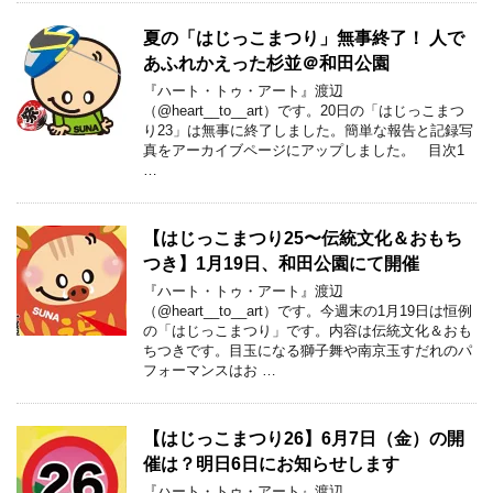
夏の「はじっこまつり」無事終了！ 人で
あふれかえった杉並＠和田公園
『ハート・トゥ・アート』渡辺
（@heart__to__art）です。20日の「はじっこまつ
り23」は無事に終了しました。簡単な報告と記録写
真をアーカイブページにアップしました。 目次1
…
【はじっこまつり25〜伝統文化＆おもち
つき】1月19日、和田公園にて開催
『ハート・トゥ・アート』渡辺
（@heart__to__art）です。今週末の1月19日は恒例
の「はじっこまつり」です。内容は伝統文化＆おも
ちつきです。目玉になる獅子舞や南京玉すだれのパ
フォーマンスはお …
【はじっこまつり26】6月7日（金）の開
催は？明日6日にお知らせします
『ハート・トゥ・アート』渡辺