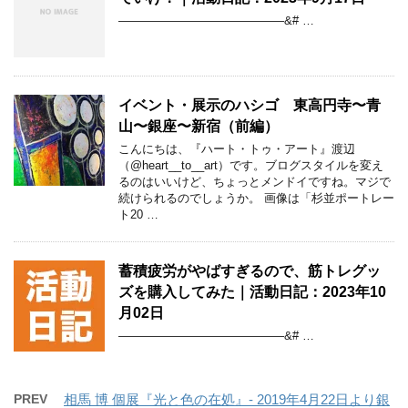
——————————————&# …
イベント・展示のハシゴ 東高円寺〜青
山〜銀座〜新宿（前編）
こんにちは、『ハート・トゥ・アート』渡辺
（@heart__to__art）です。ブログスタイルを変え
るのはいいけど、ちょっとメンドイですね。マジで
続けられるのでしょうか。 画像は「杉並ポートレー
ト20 …
蓄積疲労がやばすぎるので、筋トレグッ
ズを購入してみた｜活動日記：2023年10
月02日
——————————————&# …
PREV
相馬 博 個展『光と色の在処』- 2019年4月22日より銀