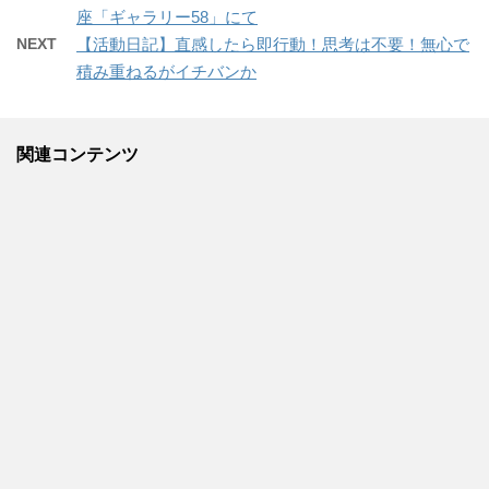
座「ギャラリー58」にて
NEXT
【活動日記】直感したら即行動！思考は不要！無心で
積み重ねるがイチバンか
関連コンテンツ