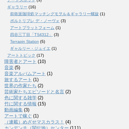
ギャラリー
(16)
前衛派珈琲処マッチングモヲル＆ギャラリー螺旋
(1)
ポルトリブレ デ・ノーヴォ
(3)
アートプラットフォーム
(1)
四谷三丁目「TS4312」
(3)
Terrapin Station
(5)
ギャルリー・ジュイエ
(1)
アートトピック
(17)
障害者とアート
(10)
音楽
(5)
音楽アルバムアート
(1)
旅するアート
(1)
世界の作家たち
(2)
芸術家たちエピソードと名言
(2)
色に関する雑学
(2)
竹に関する情報
(15)
動画編集
(3)
アートで稼ぐ
(1)
（連載）めざせマスカラス！
(4)
カンデンチ（関伝地）センター
(111)