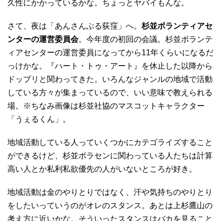
久性にかかっているかな。ちょっとヤバイもんな。
さて、夜は「あんさんぶる荻窪」へ。
杉並ボランティアセ
ンターの運営委員会
。今年度の初回の会議。杉並ボランテ
ィアセンターの運営委員になってから11年くらいになるだ
っけかな。『ハート・トゥ・アート』を休止した以降から
ドップリと関わってきた。いろんなジャンルの地域で活動
している方々が集まっているので、いい意味で教えられる
場。※ちなみ画像は杉並社協のマスコットキャラクター
「うぇるくん」。
地域活動している人っていくつかにカテゴライズすること
ができるけど、杉並ボラセンに関わっている人たちは計算
高い人とか私利私欲優先の人がいないところが好き。
地域活動は金のやりとりではなく、汗や気持ちのやりとり
をしたいっていうのがオレのスタンス。あとは上杉鷹山の
考え方に近いかな。そういったスタンスはバカを見ること