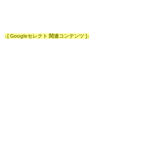
↓[ Googleセレクト 関連コンテンツ ]↓