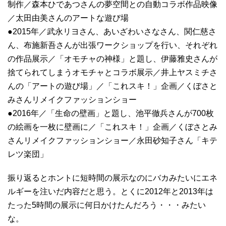
制作／森本ひであつさんの夢空間との自動コラボ作品映像
／太田由美さんのアートな遊び場
●2015年／武永リヨさん、あいざわいさなさん、関仁慈さ
ん、布施新吾さんが出張ワークショップを行い、それぞれ
の作品展示／「オモチャの神様」と題し、伊藤雅史さんが
捨てられてしまうオモチャとコラボ展示／井上ヤスミチさ
んの「アートの遊び場」／「これスキ！」企画／くぼさと
みさんリメイクファッションショー
●2016年／「生命の壁画」と題し、池平徹兵さんが700枚
の絵画を一枚に壁画に／「これスキ！」企画／くぼさとみ
さんリメイクファッションショー／永田砂知子さん「キテ
レツ楽団」
振り返るとホントに短時間の展示なのにバカみたいにエネ
ルギーを注いだ内容だと思う。とくに2012年と2013年は
たった5時間の展示に何日かけたんだろう・・・みたい
な。