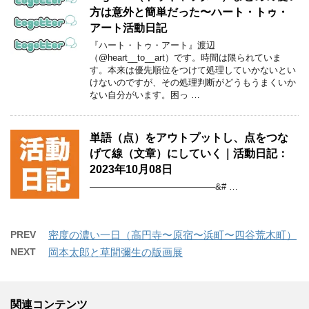
方は意外と簡単だった〜ハート・トゥ・
アート活動日記
『ハート・トゥ・アート』渡辺
（@heart__to__art）です。時間は限られていま
す。本来は優先順位をつけて処理していかないとい
けないのですが、その処理判断がどうもうまくいか
ない自分がいます。困っ …
単語（点）をアウトプットし、点をつな
げて線（文章）にしていく｜活動日記：
2023年10月08日
——————————————&# …
PREV
密度の濃い一日（高円寺〜原宿〜浜町〜四谷荒木町）
NEXT
岡本太郎と草間彌生の版画展
関連コンテンツ