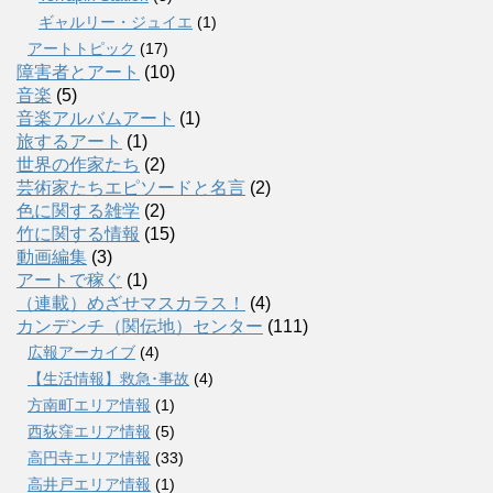
ギャルリー・ジュイエ
(1)
アートトピック
(17)
障害者とアート
(10)
音楽
(5)
音楽アルバムアート
(1)
旅するアート
(1)
世界の作家たち
(2)
芸術家たちエピソードと名言
(2)
色に関する雑学
(2)
竹に関する情報
(15)
動画編集
(3)
アートで稼ぐ
(1)
（連載）めざせマスカラス！
(4)
カンデンチ（関伝地）センター
(111)
広報アーカイブ
(4)
【生活情報】救急･事故
(4)
方南町エリア情報
(1)
西荻窪エリア情報
(5)
高円寺エリア情報
(33)
高井戸エリア情報
(1)