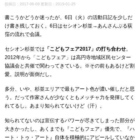
投稿日：2017-06-09 更新日：
2019-01-25
書こうかどうか迷ったが、6日（火）の活動日記を少しだ
け書き残しておく。6日はセシオン杉並→あんさんぶる荻
窪の流れで会議。
セシオン杉並では
「こどもフェア2017」の打ち合わせ
。
2012年から「こどもフェア」は高円寺地域区民センター
協議会と共催で関わってきている。※その前もあるけど割
愛。説明が面倒だし。
多分、いや、杉並エリアで最もアート色が濃い催しだと思
う。だって作家さんが少なくともメッチャ力を発揮してく
れてるし。あまり知られてないけど（汗）。
知られてないのは宣伝するパワーが尽きてしまった部分が
大きかったし、あくまでも『こどもフェア』優先で、『ハ
ート・トゥ・アート』自体を積極的にアピールしていなか