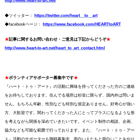
http://www.heart-to-art.net/
◆ツイッター：
https://twitter.com/heart__to__art
◆facebookページ：
https://www.facebook.com/HEARTtoART
★
記事に関するお問い合わせ・ご意見は下記からどうぞ
★
http://www.heart-to-art.net/heart_to_art_contact.html
★
ボランティアサポーター募集中です
★
『ハート・トゥ・アート』の活動に興味を持ってくださった方のご連絡
をお待ちしております。住んでる場所は杉並に限らず、国内外は問いま
せん。もちろん年齢、性別なども特別な規定ありません。好奇心が強い
方、大歓迎です。関わってくださった人にとってプラスになるような形
を考えながら関係を深めていきたいです。イベント制作の相談、企画、
協力なども可能な範囲で行っております。また、『ハート・トゥ・アー
ト』活動のサポーターも随時募集中。面白い人たちと面白いことをやり