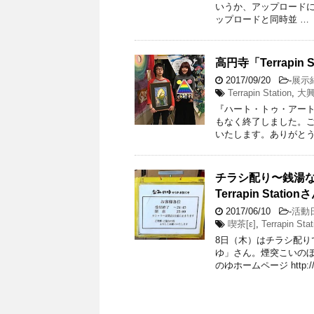
いうか、アップロードに
ップロードと同時並 …
高円寺「Terrapi
2017/09/20
-
展示
Terrapin Station
,
大
『ハート・トゥ・アート』渡
もなく終了しました。
いたします。ありがとう
チラシ配り〜銭湯
Terrapin Station
2017/06/10
-
活動
喫茶[ε]
,
Terrapin Stat
8日（木）はチラシ配り
ゆ」さん。煙突こいのぼ
のゆホームページ http://