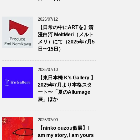
2025/07/12
【日常の中にARTを】清
澄白河 MeltMeri（メルト
メリ）にて（2025年7月5
日〜15日）
2025/07/10
【東日本橋 K’s Gallery 】
2025年7月より本格スタ
ート〜「夏のAllumage
展」ほか
2025/07/09
【ninko ouzou個展】I
am my story, I am yours