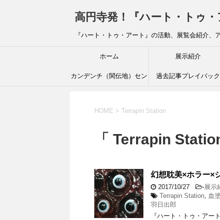
高円寺発！『ハート・トゥ・アート』ブ
『ハート・トゥ・アート』の活動、展覧会紹介、
ホーム
展示紹介
カンデンチ（関伝地）セン
過去記事プレイバック
ター
HOME
>
Terrapin Station
「 Terrapin Stat
幻想耽美×ホラー×
2017/10/27
-
展示
Terrapin Station
,
血
羽日出郎
『ハート・トゥ・アート』