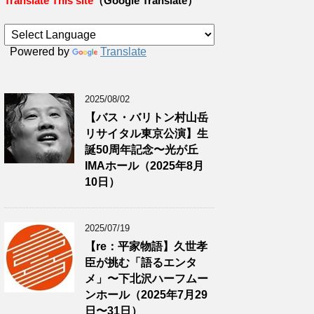
Translate This site
（Google Translate）
Powered by
Translate
2025/08/02
【バス・バリトン村山岳
リサイタル東京公演】生
誕50周年記念〜光が丘
IMAホール（2025年8月
10日）
2025/07/19
【re：平家物語】久世孝
臣が挑む「語るエンタ
メ」〜下北沢ハーフムー
ンホール（2025年7月29
日〜31日）