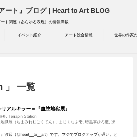
ログ | Heart to Art BLOG
アート関連（あらゆる表現）の情報満載
イベント紹介
アート総合情報
世界の作家
ion 」 一覧
シリアルキラー＝『血塗地獄展』
紹介
,
Terrapin Station
塗地獄展（ちまみれじごくてん）
,
まじくなふ壱
,
暗黒亭ひろ逝
,
冴
渡辺（@heart__to__art）です。マジでブログアップが遅い。と