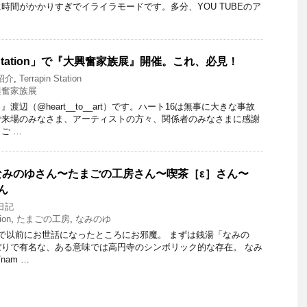
時間がかかりすぎでイライラモードです。多分、YOU TUBEのア
n Station」で『大興奮家族展』開催。これ、必見！
紹介
,
Terrapin Station
興奮家族展
辺（@heart__to__art）です。ハート16は無事に大きな事故
ご来場のみなさま、アーティストの方々、関係者のみなさまに感謝
ご …
なみのゆさん〜たまごの工房さん〜喫茶［ε］さん〜
さん
日記
ion
,
たまごの工房
,
なみのゆ
で以前にお世話になったところにお邪魔。 まずは銭湯「なみの
りで有名な、ある意味では高円寺のシンボリック的な存在。 なみ
nam …