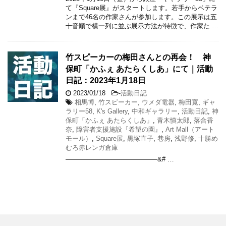
て『Square展』がスタートします。若手からベテラ
ンまで46名の作家さんが参加します。この展示は五
十音順で横一列に並ぶ展示方法が特徴で、作家た …
竹スピーカーの梅田さんとの再会！ 神
保町「かふぇ あたらくしあ」にて｜活動
日記：2023年1月18日
2023/01/18
-
活動日記
相馬博
,
竹スピーカー
,
ウメダ電器
,
梅田寛
,
ギャ
ラリー58
,
K's Gallery
,
中和ギャラリー
,
活動日記
,
神
保町「かふぇ あたらくしあ」
,
青木慎太郎
,
落合香
奈
,
障害者支援施設『希望の園』
,
Art Mall（アート
モール）
,
Square展
,
黒塚直子
,
巷房
,
浅野修
,
十勝め
むろ赤レンガ倉庫
——————————————&# …