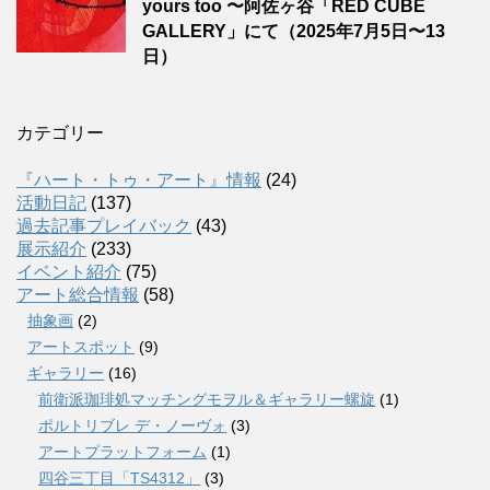
yours too 〜阿佐ヶ谷「RED CUBE
GALLERY」にて（2025年7月5日〜13
日）
カテゴリー
『ハート・トゥ・アート』情報
(24)
活動日記
(137)
過去記事プレイバック
(43)
展示紹介
(233)
イベント紹介
(75)
アート総合情報
(58)
抽象画
(2)
アートスポット
(9)
ギャラリー
(16)
前衛派珈琲処マッチングモヲル＆ギャラリー螺旋
(1)
ポルトリブレ デ・ノーヴォ
(3)
アートプラットフォーム
(1)
四谷三丁目「TS4312」
(3)