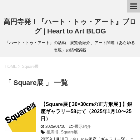
高円寺発！『ハート・トゥ・アート』ブロ
グ | Heart to Art BLOG
『ハート・トゥ・アート』の活動、展覧会紹介、アート関連（あらゆる
表現）の情報満載
HOME
>
Square展
「 Square展 」 一覧
【Square展 [ 30×30cmの正方形展 ] 】銀
座ギャラリー58にて（2025年1月10〜25
日）
2025/01/10
-
展示紹介
相馬博
,
Square展
2025年1月10日（金）から銀座「ギャラリー58」に