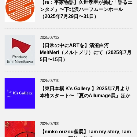
【re：平家物語】久世孝臣が挑む「語るエ
ンタメ」〜下北沢ハーフムーンホール
（2025年7月29日〜31日）
2025/07/12
【日常の中にARTを】清澄白河
MeltMeri（メルトメリ）にて（2025年7月
5日〜15日）
2025/07/10
【東日本橋 K’s Gallery 】2025年7月より
本格スタート〜「夏のAllumage展」ほか
2025/07/09
【ninko ouzou個展】I am my story, I am