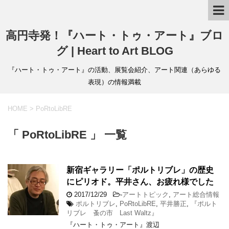
高円寺発！『ハート・トゥ・アート』ブロ
グ | Heart to Art BLOG
『ハート・トゥ・アート』の活動、展覧会紹介、アート関連（あらゆる
表現）の情報満載
HOME
>
PoRtoLibRE
「 PoRtoLibRE 」 一覧
新宿ギャラリー「ポルトリブレ」の歴史
にピリオド。平井さん、お疲れ様でした
2017/12/29
-
アートトピック
,
アート総合情報
ポルトリブレ
,
PoRtoLibRE
,
平井勝正
,
『ポルト
リブレ 蚤の市 Last Waltz』
『ハート・トゥ・アート』渡辺