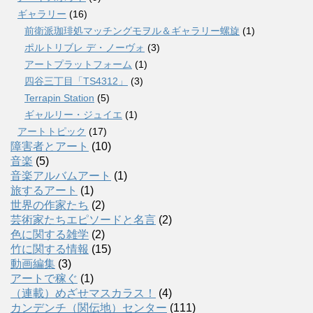
ギャラリー
(16)
前衛派珈琲処マッチングモヲル＆ギャラリー螺旋
(1)
ポルトリブレ デ・ノーヴォ
(3)
アートプラットフォーム
(1)
四谷三丁目「TS4312」
(3)
Terrapin Station
(5)
ギャルリー・ジュイエ
(1)
アートトピック
(17)
障害者とアート
(10)
音楽
(5)
音楽アルバムアート
(1)
旅するアート
(1)
世界の作家たち
(2)
芸術家たちエピソードと名言
(2)
色に関する雑学
(2)
竹に関する情報
(15)
動画編集
(3)
アートで稼ぐ
(1)
（連載）めざせマスカラス！
(4)
カンデンチ（関伝地）センター
(111)