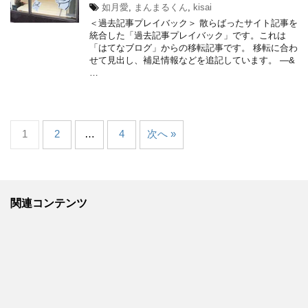
如月愛
,
まんまるくん
,
kisai
＜過去記事プレイバック＞ 散らばったサイト記事を
統合した「過去記事プレイバック」です。これは
「はてなブログ」からの移転記事です。 移転に合わ
せて見出し、補足情報などを追記しています。 —&
…
1
2
…
4
次へ »
関連コンテンツ