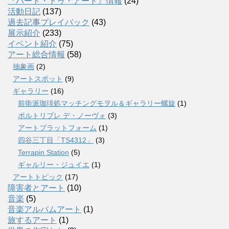
『ハート・トゥ・アート』情報
(24)
活動日記
(137)
過去記事プレイバック
(43)
展示紹介
(233)
イベント紹介
(75)
アート総合情報
(58)
抽象画
(2)
アートスポット
(9)
ギャラリー
(16)
前衛派珈琲処マッチングモヲル＆ギャラリー螺旋
(1)
ポルトリブレ デ・ノーヴォ
(3)
アートプラットフォーム
(1)
四谷三丁目「TS4312」
(3)
Terrapin Station
(5)
ギャルリー・ジュイエ
(1)
アートトピック
(17)
障害者とアート
(10)
音楽
(5)
音楽アルバムアート
(1)
旅するアート
(1)