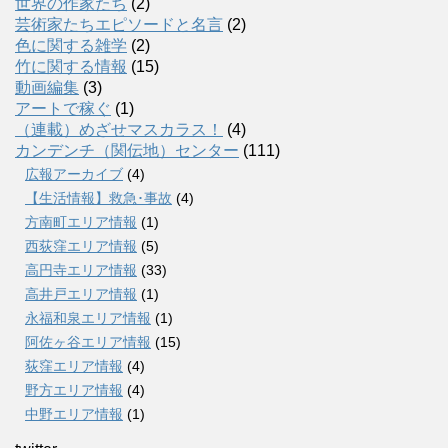
世界の作家たち
(2)
芸術家たちエピソードと名言
(2)
色に関する雑学
(2)
竹に関する情報
(15)
動画編集
(3)
アートで稼ぐ
(1)
（連載）めざせマスカラス！
(4)
カンデンチ（関伝地）センター
(111)
広報アーカイブ
(4)
【生活情報】救急･事故
(4)
方南町エリア情報
(1)
西荻窪エリア情報
(5)
高円寺エリア情報
(33)
高井戸エリア情報
(1)
永福和泉エリア情報
(1)
阿佐ヶ谷エリア情報
(15)
荻窪エリア情報
(4)
野方エリア情報
(4)
中野エリア情報
(1)