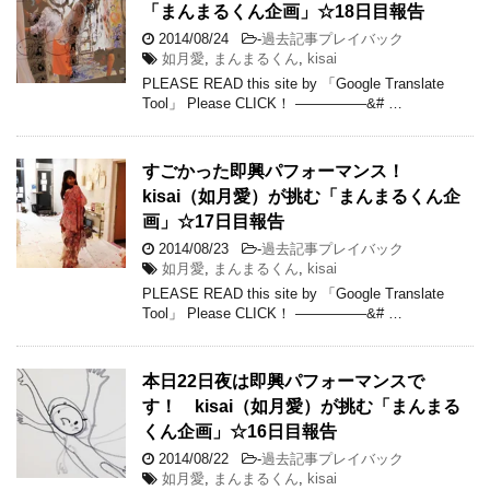
「まんまるくん企画」☆18日目報告
2014/08/24
-
過去記事プレイバック
如月愛
,
まんまるくん
,
kisai
PLEASE READ this site by 「Google Translate
Tool」 Please CLICK！ —————&# …
すごかった即興パフォーマンス！
kisai（如月愛）が挑む「まんまるくん企
画」☆17日目報告
2014/08/23
-
過去記事プレイバック
如月愛
,
まんまるくん
,
kisai
PLEASE READ this site by 「Google Translate
Tool」 Please CLICK！ —————&# …
本日22日夜は即興パフォーマンスで
す！ kisai（如月愛）が挑む「まんまる
くん企画」☆16日目報告
2014/08/22
-
過去記事プレイバック
如月愛
,
まんまるくん
,
kisai