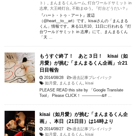
ト）
,
まんまるくんルーム
,
灯台ワールドサミット in
志摩
,
大王崎灯台
,
不動まゆう
,
『灯台どうだい？』
『ハート・トゥ・アート』渡辺
（@heart__to__art）です。kisaiさんの「まんまる
くん」情報です。来る11月10、11日に行われる『灯
台ワールドサミット in 志摩』にて、まんまるくん
「天 …
もうすぐ終了！ あと３日！ kisai（如
月愛）が挑む「まんまるくん企画」☆21
日目報告
2014/08/28
-
過去記事プレイバック
如月愛
,
まんまるくん
,
kisai
PLEASE READ this site by 「Google Translate
Tool」 Please CLICK！ —————&# …
kisai（如月愛）が挑む「まんまるくん企
画」、本日（21日目）は14時より
2014/08/27
-
過去記事プレイバック
如月愛
,
まんまるくん
,
kisai