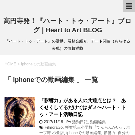
高円寺発！『ハート・トゥ・アート』ブロ
グ | Heart to Art BLOG
『ハート・トゥ・アート』の活動、展覧会紹介、アート関連（あらゆる
表現）の情報満載
HOME
>
iphoneでの動画編集
「 iphoneでの動画編集 」 一覧
「影響力」がある人の共通点とは？ あ
くせくしてるだけではダメ〜ハート・ト
ゥ・アート活動日記
2017/11/18
-
活動日記
,
動画編集
FilmoraGo
,
杉並第三小学校『てんらんかい』
,
ホ
ープ軒 杉並店
,
iphoneでの動画編集
,
影響力
,
自分の