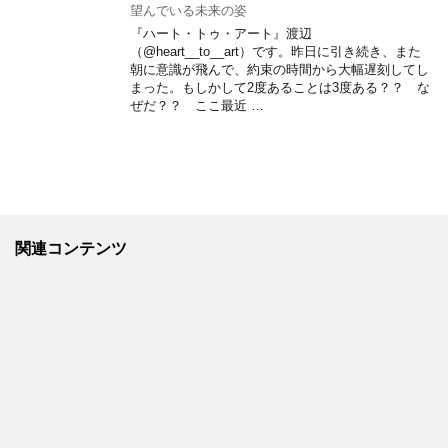
望んでいる未来の姿
『ハート・トゥ・アート』渡辺
（@heart__to__art）です。昨日に引き続き、また
朝に意識が飛んで、約束の時間から大幅遅刻してし
まった。もしかして2度あることは3度ある？？ な
ぜだ？？ ここ最近 …
関連コンテンツ