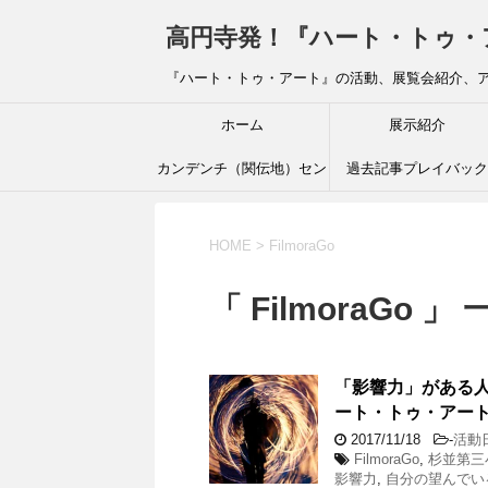
高円寺発！『ハート・トゥ・アート』ブ
『ハート・トゥ・アート』の活動、展覧会紹介、
ホーム
展示紹介
カンデンチ（関伝地）セン
過去記事プレイバック
ター
HOME
>
FilmoraGo
「 FilmoraGo 」
「影響力」がある
ート・トゥ・アー
2017/11/18
-
活動
FilmoraGo
,
杉並第三
影響力
,
自分の望んでい