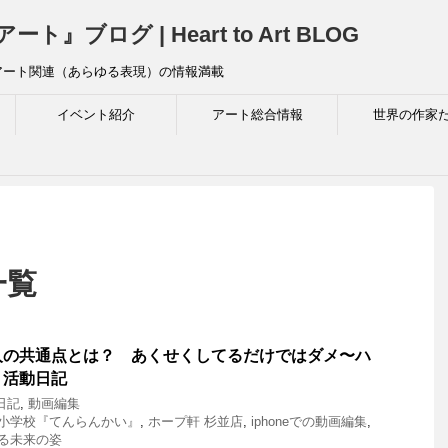
ログ | Heart to Art BLOG
アート関連（あらゆる表現）の情報満載
イベント紹介
アート総合情報
世界の作家
 一覧
人の共通点とは？ あくせくしてるだけではダメ〜ハ
ト活動日記
日記
,
動画編集
小学校『てんらんかい』
,
ホープ軒 杉並店
,
iphoneでの動画編集
,
る未来の姿