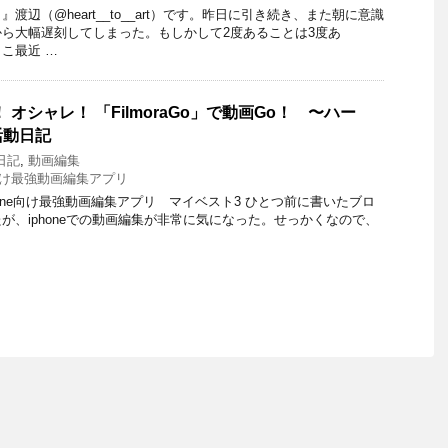
渡辺（@heart__to__art）です。昨日に引き続き、また朝に意識
ら大幅遅刻してしまった。もしかして2度あることは3度あ
こ最近 …
 オシャレ！ 「FilmoraGo」で動画Go！ 〜ハー
活動日記
日記
,
動画編集
e向け最強動画編集アプリ
hone向け最強動画編集アプリ マイベスト3 ひとつ前に書いたブロ
が、iphoneでの動画編集が非常に気になった。せっかくなので、