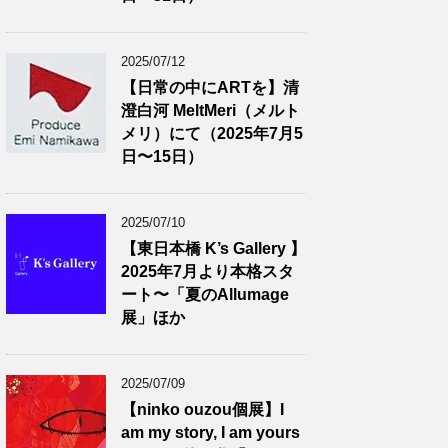
2025/07/12
【日常の中にARTを】清
澄白河 MeltMeri（メルト
メリ）にて（2025年7月5
日〜15日）
2025/07/10
【東日本橋 K’s Gallery 】
2025年7月より本格スタ
ート〜「夏のAllumage
展」ほか
2025/07/09
【ninko ouzou個展】I
am my story, I am yours