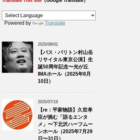
Translate This site
（Google Translate）
Powered by
Translate
2025/08/02
【バス・バリトン村山岳
リサイタル東京公演】生
誕50周年記念〜光が丘
IMAホール（2025年8月
10日）
2025/07/19
【re：平家物語】久世孝
臣が挑む「語るエンタ
メ」〜下北沢ハーフムー
ンホール（2025年7月29
日〜31日）