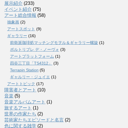
展示紹介
(233)
イベント紹介
(75)
アート総合情報
(58)
抽象画
(2)
アートスポット
(9)
ギャラリー
(16)
前衛派珈琲処マッチングモヲル＆ギャラリー螺旋
(1)
ポルトリブレ デ・ノーヴォ
(3)
アートプラットフォーム
(1)
四谷三丁目「TS4312」
(3)
Terrapin Station
(5)
ギャルリー・ジュイエ
(1)
アートトピック
(17)
障害者とアート
(10)
音楽
(5)
音楽アルバムアート
(1)
旅するアート
(1)
世界の作家たち
(2)
芸術家たちエピソードと名言
(2)
色に関する雑学
(2)