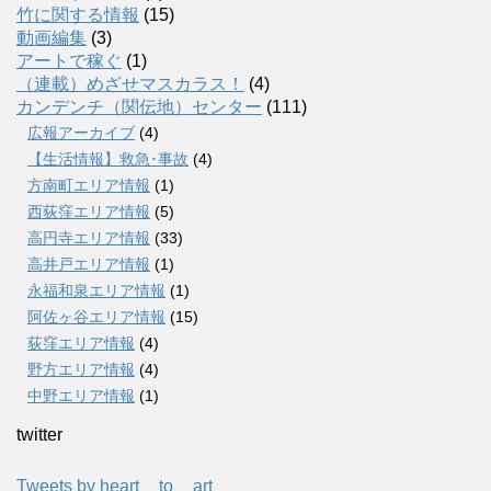
竹に関する情報
(15)
動画編集
(3)
アートで稼ぐ
(1)
（連載）めざせマスカラス！
(4)
カンデンチ（関伝地）センター
(111)
広報アーカイブ
(4)
【生活情報】救急･事故
(4)
方南町エリア情報
(1)
西荻窪エリア情報
(5)
高円寺エリア情報
(33)
高井戸エリア情報
(1)
永福和泉エリア情報
(1)
阿佐ヶ谷エリア情報
(15)
荻窪エリア情報
(4)
野方エリア情報
(4)
中野エリア情報
(1)
twitter
Tweets by heart__to__art