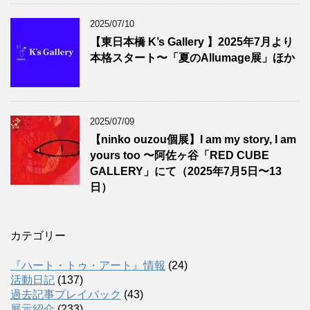
2025/07/10
【東日本橋 K’s Gallery 】2025年7月より
本格スタート〜「夏のAllumage展」ほか
2025/07/09
【ninko ouzou個展】I am my story, I am
yours too 〜阿佐ヶ谷「RED CUBE
GALLERY」にて（2025年7月5日〜13
日）
カテゴリー
『ハート・トゥ・アート』情報
(24)
活動日記
(137)
過去記事プレイバック
(43)
展示紹介
(233)