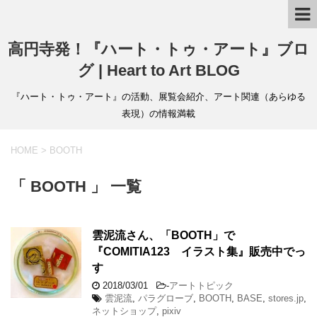
高円寺発！『ハート・トゥ・アート』ブロ
グ | Heart to Art BLOG
『ハート・トゥ・アート』の活動、展覧会紹介、アート関連（あらゆる
表現）の情報満載
HOME
>
BOOTH
「 BOOTH 」 一覧
雲泥流さん、「BOOTH」で
『COMITIA123 イラスト集』販売中でっ
す
2018/03/01
-
アートトピック
雲泥流
,
パラグローブ
,
BOOTH
,
BASE
,
stores.jp
,
ネットショップ
,
pixiv