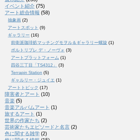
イベント紹介
(75)
アート総合情報
(58)
抽象画
(2)
アートスポット
(9)
ギャラリー
(16)
前衛派珈琲処マッチングモヲル＆ギャラリー螺旋
(1)
ポルトリブレ デ・ノーヴォ
(3)
アートプラットフォーム
(1)
四谷三丁目「TS4312」
(3)
Terrapin Station
(5)
ギャルリー・ジュイエ
(1)
アートトピック
(17)
障害者とアート
(10)
音楽
(5)
音楽アルバムアート
(1)
旅するアート
(1)
世界の作家たち
(2)
芸術家たちエピソードと名言
(2)
色に関する雑学
(2)