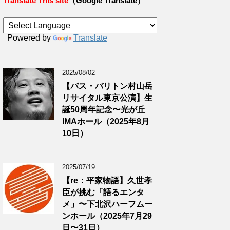
Translate This site
（Google Translate）
Powered by
Translate
2025/08/02
【バス・バリトン村山岳
リサイタル東京公演】生
誕50周年記念〜光が丘
IMAホール（2025年8月
10日）
2025/07/19
【re：平家物語】久世孝
臣が挑む「語るエンタ
メ」〜下北沢ハーフムー
ンホール（2025年7月29
日〜31日）