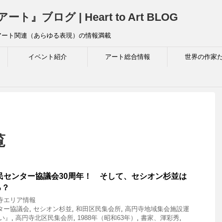
ログ | Heart to Art BLOG
アート関連（あらゆる表現）の情報満載
イベント紹介
アート総合情報
世界の作家
覧
民センター協議会30周年！ そして、セシオン杉並は
る？
寺エリア情報
ター協議会
,
セシオン杉並
,
和田区民集会所
,
高円寺地域集会施設運
い』
,
高円寺北区民集会所
,
1988年（昭和63年）
,
書家、渾彩秀
,