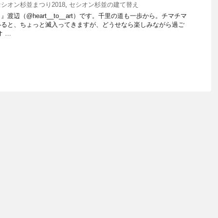
セシオン杉並まつり2018
,
セシオン杉並の建て替え
渡辺（@heart__to__art）です。千里の道も一歩から。チマチマ
いると、ちょっと滅入ってきますが、どうせなら楽しみながら過ご
 …