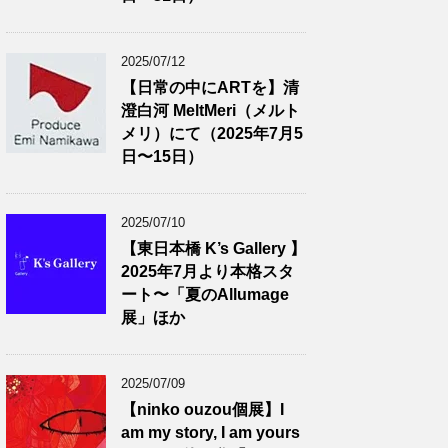
2025/07/12
【日常の中にARTを】清
澄白河 MeltMeri（メルト
メリ）にて（2025年7月5
日〜15日）
2025/07/10
【東日本橋 K’s Gallery 】
2025年7月より本格スタ
ート〜「夏のAllumage
展」ほか
2025/07/09
【ninko ouzou個展】I
am my story, I am yours