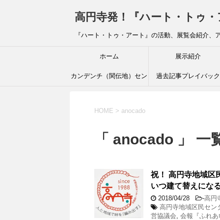
高円寺発！『ハート・トゥ・アート』ブ
『ハート・トゥ・アート』の活動、展覧会紹介、
ホーム
展示紹介
カンデンチ（関伝地）セン
過去記事プレイバック
ター
HOME
>
anocado
「 anocado 」 一
祝！ 高円寺地域区
いつ建て替えにな
2018/04/28
-
高円
高円寺地域区民セン
営協議会
,
会報『ふれあ