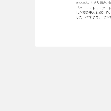
anocado
,
くさり編み
,
『ハート・トゥ・アート』
した積み重ねを続けて
したいですよね。 セシオ