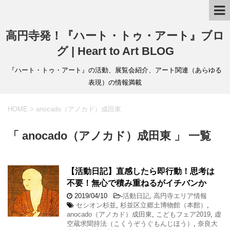
高円寺発！『ハート・トゥ・アート』ブロ
グ | Heart to Art BLOG
『ハート・トゥ・アート』の活動、展覧会紹介、アート関連（あらゆる
表現）の情報満載
HOME
>
anocado（アノカド）成田東
「 anocado（アノカド）成田東 」 一覧
【活動日記】直感したら即行動！思考は
不要！無心で積み重ねるがイチバンか
2019/04/10
-
活動日記
,
高円寺エリア情報
セシオン杉並
,
杉並区立郷土博物館（本館）
,
anocado（アノカド）成田東
,
こどもフェア2019
,
虚
空蔵求聞持法（こくうぞうぐもんじほう）
,
奈良大