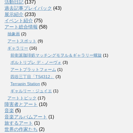
活動日記
(137)
過去記事プレイバック
(43)
展示紹介
(233)
イベント紹介
(75)
アート総合情報
(58)
抽象画
(2)
アートスポット
(9)
ギャラリー
(16)
前衛派珈琲処マッチングモヲル＆ギャラリー螺旋
(1)
ポルトリブレ デ・ノーヴォ
(3)
アートプラットフォーム
(1)
四谷三丁目「TS4312」
(3)
Terrapin Station
(5)
ギャルリー・ジュイエ
(1)
アートトピック
(17)
障害者とアート
(10)
音楽
(5)
音楽アルバムアート
(1)
旅するアート
(1)
世界の作家たち
(2)