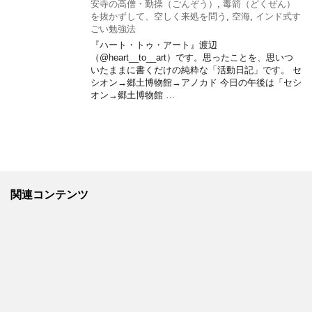
安寺の高僧・勤操（ごんぞう）
,
毒箭（どくぜん）
を抜かずして、空しく来処を問う
,
空海
,
インド式す
ごい勉強法
『ハート・トゥ・アート』渡辺
（@heart__to__art）です。思ったことを、思いつ
いたままに書くだけの純粋な「活動日記」です。 セ
シオン→郷土博物館→アノカド 今日の午後は「セシ
オン→郷土博物館 …
関連コンテンツ