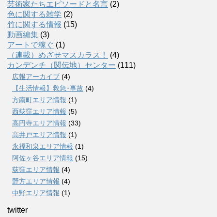
芸術家たちエピソードと名言
(2)
色に関する雑学
(2)
竹に関する情報
(15)
動画編集
(3)
アートで稼ぐ
(1)
（連載）めざせマスカラス！
(4)
カンデンチ（関伝地）センター
(111)
広報アーカイブ
(4)
【生活情報】救急･事故
(4)
方南町エリア情報
(1)
西荻窪エリア情報
(5)
高円寺エリア情報
(33)
高井戸エリア情報
(1)
永福和泉エリア情報
(1)
阿佐ヶ谷エリア情報
(15)
荻窪エリア情報
(4)
野方エリア情報
(4)
中野エリア情報
(1)
twitter