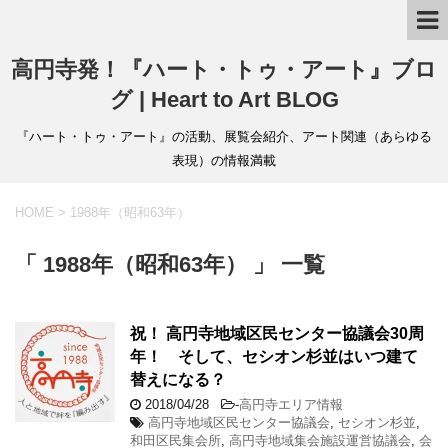
高円寺発！『ハート・トゥ・アート』ブロ
グ | Heart to Art BLOG
『ハート・トゥ・アート』の活動、展覧会紹介、アート関連（あらゆる
表現）の情報満載
HOME
>
1988年（昭和63年）
「 1988年（昭和63年） 」 一覧
祝！ 高円寺地域区民センター協議会30周
年！ そして、セシオン杉並はいつ建て
替えになる？
2018/04/28
-
高円寺エリア情報
高円寺地域区民センター協議会
,
セシオン杉並
,
和田区民集会所
,
高円寺地域集会施設運営協議会
,
会