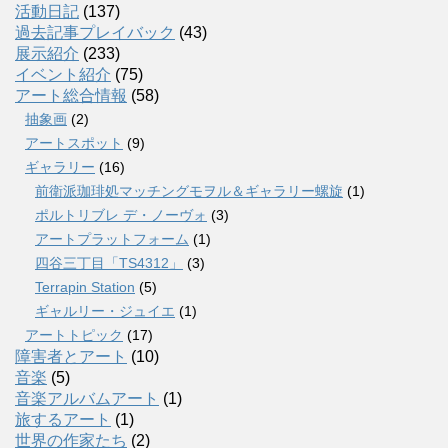
活動日記
(137)
過去記事プレイバック
(43)
展示紹介
(233)
イベント紹介
(75)
アート総合情報
(58)
抽象画
(2)
アートスポット
(9)
ギャラリー
(16)
前衛派珈琲処マッチングモヲル＆ギャラリー螺旋
(1)
ポルトリブレ デ・ノーヴォ
(3)
アートプラットフォーム
(1)
四谷三丁目「TS4312」
(3)
Terrapin Station
(5)
ギャルリー・ジュイエ
(1)
アートトピック
(17)
障害者とアート
(10)
音楽
(5)
音楽アルバムアート
(1)
旅するアート
(1)
世界の作家たち
(2)