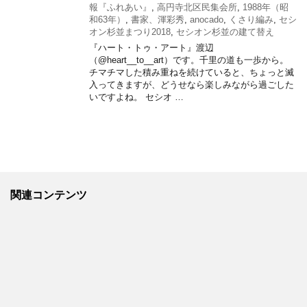
報『ふれあい』
,
高円寺北区民集会所
,
1988年（昭
和63年）
,
書家、渾彩秀
,
anocado
,
くさり編み
,
セシ
オン杉並まつり2018
,
セシオン杉並の建て替え
『ハート・トゥ・アート』渡辺
（@heart__to__art）です。千里の道も一歩から。
チマチマした積み重ねを続けていると、ちょっと滅
入ってきますが、どうせなら楽しみながら過ごした
いですよね。 セシオ …
関連コンテンツ