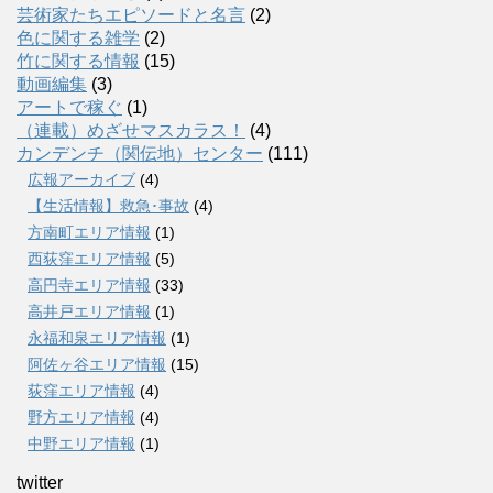
芸術家たちエピソードと名言
(2)
色に関する雑学
(2)
竹に関する情報
(15)
動画編集
(3)
アートで稼ぐ
(1)
（連載）めざせマスカラス！
(4)
カンデンチ（関伝地）センター
(111)
広報アーカイブ
(4)
【生活情報】救急･事故
(4)
方南町エリア情報
(1)
西荻窪エリア情報
(5)
高円寺エリア情報
(33)
高井戸エリア情報
(1)
永福和泉エリア情報
(1)
阿佐ヶ谷エリア情報
(15)
荻窪エリア情報
(4)
野方エリア情報
(4)
中野エリア情報
(1)
twitter