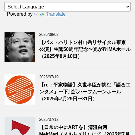
Powered by
Translate
2025/08/02
【バス・バリトン村山岳リサイタル東京
公演】生誕50周年記念〜光が丘IMAホール
（2025年8月10日）
2025/07/19
【re：平家物語】久世孝臣が挑む「語るエ
ンタメ」〜下北沢ハーフムーンホール
（2025年7月29日〜31日）
2025/07/12
【日常の中にARTを】清澄白河
MeltMeri（メルトメリ）にて（2025年7月