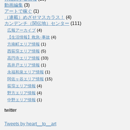
動画編集
(3)
アートで稼ぐ
(1)
（連載）めざせマスカラス！
(4)
カンデンチ（関伝地）センター
(111)
広報アーカイブ
(4)
【生活情報】救急･事故
(4)
方南町エリア情報
(1)
西荻窪エリア情報
(5)
高円寺エリア情報
(33)
高井戸エリア情報
(1)
永福和泉エリア情報
(1)
阿佐ヶ谷エリア情報
(15)
荻窪エリア情報
(4)
野方エリア情報
(4)
中野エリア情報
(1)
twitter
Tweets by heart__to__art