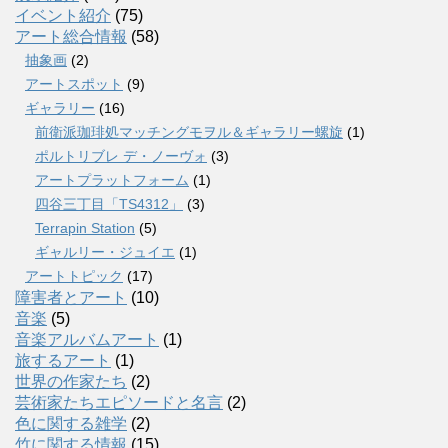
イベント紹介
(75)
アート総合情報
(58)
抽象画
(2)
アートスポット
(9)
ギャラリー
(16)
前衛派珈琲処マッチングモヲル＆ギャラリー螺旋
(1)
ポルトリブレ デ・ノーヴォ
(3)
アートプラットフォーム
(1)
四谷三丁目「TS4312」
(3)
Terrapin Station
(5)
ギャルリー・ジュイエ
(1)
アートトピック
(17)
障害者とアート
(10)
音楽
(5)
音楽アルバムアート
(1)
旅するアート
(1)
世界の作家たち
(2)
芸術家たちエピソードと名言
(2)
色に関する雑学
(2)
竹に関する情報
(15)