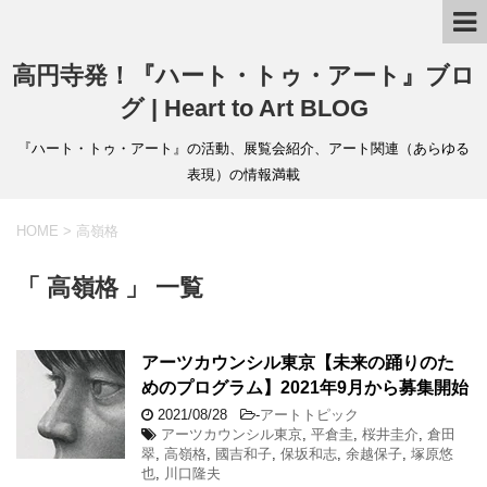
高円寺発！『ハート・トゥ・アート』ブロ
グ | Heart to Art BLOG
『ハート・トゥ・アート』の活動、展覧会紹介、アート関連（あらゆる
表現）の情報満載
HOME
>
高嶺格
「 高嶺格 」 一覧
アーツカウンシル東京【未来の踊りのた
めのプログラム】2021年9月から募集開始
2021/08/28
-
アートトピック
アーツカウンシル東京
,
平倉圭
,
桜井圭介
,
倉田
翠
,
高嶺格
,
國吉和子
,
保坂和志
,
余越保子
,
塚原悠
也
,
川口隆夫