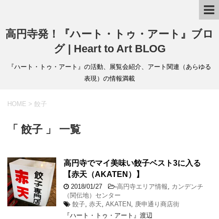
高円寺発！『ハート・トゥ・アート』ブロ
グ | Heart to Art BLOG
『ハート・トゥ・アート』の活動、展覧会紹介、アート関連（あらゆる
表現）の情報満載
HOME
>
餃子
「 餃子 」 一覧
高円寺でマイ美味い餃子ベスト3に入る
【赤天（AKATEN）】
2018/01/27
-
高円寺エリア情報
,
カンデンチ
（関伝地）センター
餃子
,
赤天
,
AKATEN
,
庚申通り商店街
『ハート・トゥ・アート』渡辺