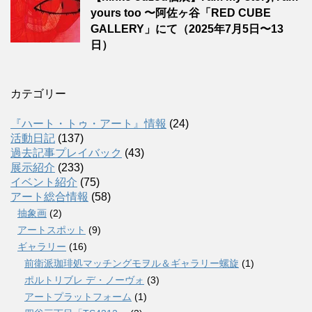
yours too 〜阿佐ヶ谷「RED CUBE
GALLERY」にて（2025年7月5日〜13
日）
カテゴリー
『ハート・トゥ・アート』情報
(24)
活動日記
(137)
過去記事プレイバック
(43)
展示紹介
(233)
イベント紹介
(75)
アート総合情報
(58)
抽象画
(2)
アートスポット
(9)
ギャラリー
(16)
前衛派珈琲処マッチングモヲル＆ギャラリー螺旋
(1)
ポルトリブレ デ・ノーヴォ
(3)
アートプラットフォーム
(1)