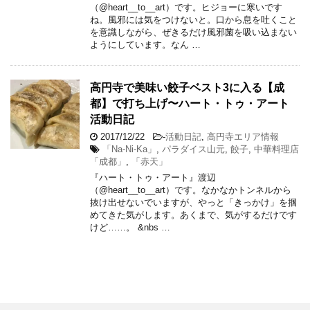
（@heart__to__art）です。ヒジョーに寒いです
ね。風邪には気をつけないと。口から息を吐くこと
を意識しながら、ぜきるだけ風邪菌を吸い込まない
ようにしています。なん …
高円寺で美味い餃子ベスト3に入る【成
都】で打ち上げ〜ハート・トゥ・アート
活動日記
2017/12/22
-
活動日記
,
高円寺エリア情報
「Na-Ni-Ka」
,
パラダイス山元
,
餃子
,
中華料理店
「成都」
,
「赤天」
『ハート・トゥ・アート』渡辺
（@heart__to__art）です。なかなかトンネルから
抜け出せないでいますが、やっと「きっかけ」を掴
めてきた気がします。あくまで、気がするだけです
けど……。 &nbs …