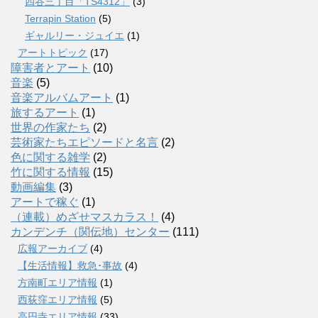
四谷三丁目「TS4312」
(3)
Terrapin Station
(5)
ギャルリー・ジュイエ
(1)
アートトピック
(17)
障害者とアート
(10)
音楽
(5)
音楽アルバムアート
(1)
旅するアート
(1)
世界の作家たち
(2)
芸術家たちエピソードと名言
(2)
色に関する雑学
(2)
竹に関する情報
(15)
動画編集
(3)
アートで稼ぐ
(1)
（連載）めざせマスカラス！
(4)
カンデンチ（関伝地）センター
(111)
広報アーカイブ
(4)
【生活情報】救急･事故
(4)
方南町エリア情報
(1)
西荻窪エリア情報
(5)
高円寺エリア情報
(33)