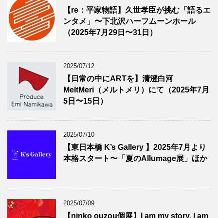
【re：平家物語】久世孝臣が挑む「語るエ
ンタメ」〜下北沢ハーフムーンホール
（2025年7月29日〜31日）
2025/07/12
【日常の中にARTを】清澄白河
MeltMeri（メルトメリ）にて（2025年7月
5日〜15日）
2025/07/10
【東日本橋 K’s Gallery 】2025年7月より
本格スタート〜「夏のAllumage展」ほか
2025/07/09
【ninko ouzou個展】I am my story, I am