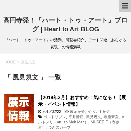
高円寺発！『ハート・トゥ・アート』ブロ
グ | Heart to Art BLOG
『ハート・トゥ・アート』の活動、展覧会紹介、アート関連（あらゆる
表現）の情報満載
HOME
>
風見規文
「 風見規文 」 一覧
【2019年2月】おすすめ！気になる！【展
示・イベント情報】
2019/02/22
-
展示紹介
,
イベント紹介
ポルトリブレ
,
平井勝正
,
風見規文
,
布施新吾
,
メ
ルトメリ（art lab Melt Meri）
,
MUSEE F（表参
道）
,
つぎのカーブ