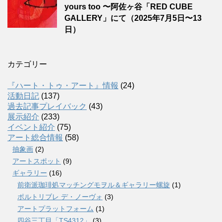
yours too 〜阿佐ヶ谷「RED CUBE
GALLERY」にて（2025年7月5日〜13
日）
カテゴリー
『ハート・トゥ・アート』情報
(24)
活動日記
(137)
過去記事プレイバック
(43)
展示紹介
(233)
イベント紹介
(75)
アート総合情報
(58)
抽象画
(2)
アートスポット
(9)
ギャラリー
(16)
前衛派珈琲処マッチングモヲル＆ギャラリー螺旋
(1)
ポルトリブレ デ・ノーヴォ
(3)
アートプラットフォーム
(1)
四谷三丁目「TS4312」
(3)