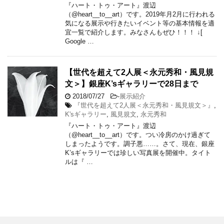
『ハート・トゥ・アート』渡辺
（@heart__to__art）です。2019年月2月に行われる
気になる展示や行きたいイベント等の基本情報を適
宜一覧で紹介します。みなさんもぜひ！！！ ↓[
Google …
【世代を超えて2人展＜永元秀和・風見規
文＞】銀座K’sギャラリーで28日まで
2018/07/27
-
展示紹介
『世代を超えて2人展＜永元秀和・風見規文＞』
,
K'sギャラリー
,
風見規文
,
永元秀和
『ハート・トゥ・アート』渡辺
（@heart__to__art）です。つい冷房のかけ過ぎて
しまったようです。調子悪……。さて、現在、銀座
K’sギャラリーでは珍しい写真展を開催中。タイト
ルは『 …