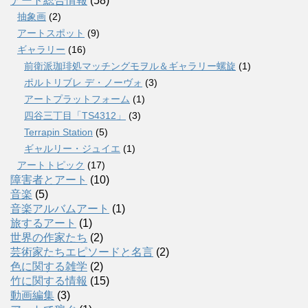
アート総合情報
(58)
抽象画
(2)
アートスポット
(9)
ギャラリー
(16)
前衛派珈琲処マッチングモヲル＆ギャラリー螺旋
(1)
ポルトリブレ デ・ノーヴォ
(3)
アートプラットフォーム
(1)
四谷三丁目「TS4312」
(3)
Terrapin Station
(5)
ギャルリー・ジュイエ
(1)
アートトピック
(17)
障害者とアート
(10)
音楽
(5)
音楽アルバムアート
(1)
旅するアート
(1)
世界の作家たち
(2)
芸術家たちエピソードと名言
(2)
色に関する雑学
(2)
竹に関する情報
(15)
動画編集
(3)