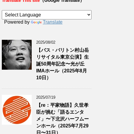
Translate This site
（Google Translate）
Powered by
Translate
2025/08/02
【バス・バリトン村山岳
リサイタル東京公演】生
誕50周年記念〜光が丘
IMAホール（2025年8月
10日）
2025/07/19
【re：平家物語】久世孝
臣が挑む「語るエンタ
メ」〜下北沢ハーフムー
ンホール（2025年7月29
日〜31日）