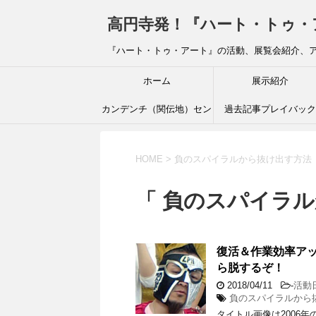
高円寺発！『ハート・トゥ・アート』ブ
『ハート・トゥ・アート』の活動、展覧会紹介、
ホーム
展示紹介
カンデンチ（関伝地）セン
過去記事プレイバック
ター
HOME
>
負のスパイラルから抜け出す方法
「 負のスパイラル
復活＆作業効率ア
ら脱するぞ！
2018/04/11
-
活動
負のスパイラルから
タイトル画像は2006