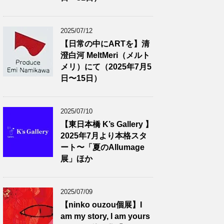
2025/07/12
【日常の中にARTを】清
澄白河 MeltMeri（メルト
メリ）にて（2025年7月5
日〜15日）
2025/07/10
【東日本橋 K’s Gallery 】
2025年7月より本格スタ
ート〜「夏のAllumage
展」ほか
2025/07/09
【ninko ouzou個展】I
am my story, I am yours