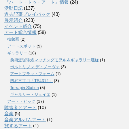
『ハート・トゥ・アート』情報
(24)
活動日記
(137)
過去記事プレイバック
(43)
展示紹介
(233)
イベント紹介
(75)
アート総合情報
(58)
抽象画
(2)
アートスポット
(9)
ギャラリー
(16)
前衛派珈琲処マッチングモヲル＆ギャラリー螺旋
(1)
ポルトリブレ デ・ノーヴォ
(3)
アートプラットフォーム
(1)
四谷三丁目「TS4312」
(3)
Terrapin Station
(5)
ギャルリー・ジュイエ
(1)
アートトピック
(17)
障害者とアート
(10)
音楽
(5)
音楽アルバムアート
(1)
旅するアート
(1)