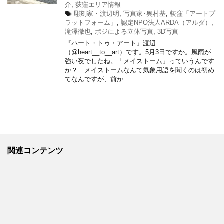
介
,
荻窪エリア情報
彫刻家・渡辺明
,
写真家･奥村基
,
荻窪「アートプ
ラットフォーム」
,
認定NPO法人ARDA（アルダ）
,
滝澤徹也
,
ポジによる立体写真
,
3D写真
『ハート・トゥ・アート』渡辺
（@heart__to__art）です。5月3日ですか。風雨が
強い夜でしたね。「メイストーム」っていうんです
か？ メイストームなんて気象用語を聞くのは初め
てなんですが、前か …
関連コンテンツ