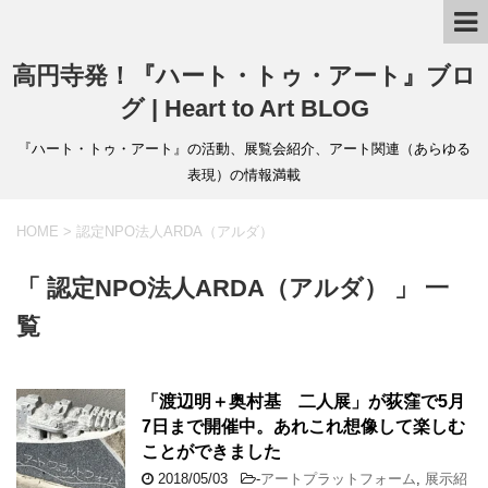
高円寺発！『ハート・トゥ・アート』ブロ
グ | Heart to Art BLOG
『ハート・トゥ・アート』の活動、展覧会紹介、アート関連（あらゆる
表現）の情報満載
HOME
>
認定NPO法人ARDA（アルダ）
「 認定NPO法人ARDA（アルダ） 」 一
覧
「渡辺明＋奥村基 二人展」が荻窪で5月
7日まで開催中。あれこれ想像して楽しむ
ことができました
2018/05/03
-
アートプラットフォーム
,
展示紹