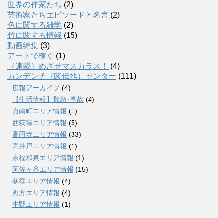
世界の作家たち
(2)
芸術家たちエピソードと名言
(2)
色に関する雑学
(2)
竹に関する情報
(15)
動画編集
(3)
アートで稼ぐ
(1)
（連載）めざせマスカラス！
(4)
カンデンチ（関伝地）センター
(111)
広報アーカイブ
(4)
【生活情報】救急･事故
(4)
方南町エリア情報
(1)
西荻窪エリア情報
(5)
高円寺エリア情報
(33)
高井戸エリア情報
(1)
永福和泉エリア情報
(1)
阿佐ヶ谷エリア情報
(15)
荻窪エリア情報
(4)
野方エリア情報
(4)
中野エリア情報
(1)