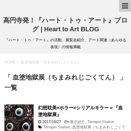
高円寺発！『ハート・トゥ・アート』ブロ
グ | Heart to Art BLOG
『ハート・トゥ・アート』の活動、展覧会紹介、アート関連（あらゆる
表現）の情報満載
HOME
>
血塗地獄展（ちまみれじごくてん）
「 血塗地獄展（ちまみれじごくてん） 」
一覧
幻想耽美×ホラー×シリアルキラー＝『血
塗地獄展』
2017/10/27
-
展示紹介
,
Terrapin Station
Terrapin Station
,
血塗地獄展（ちまみれじごくて