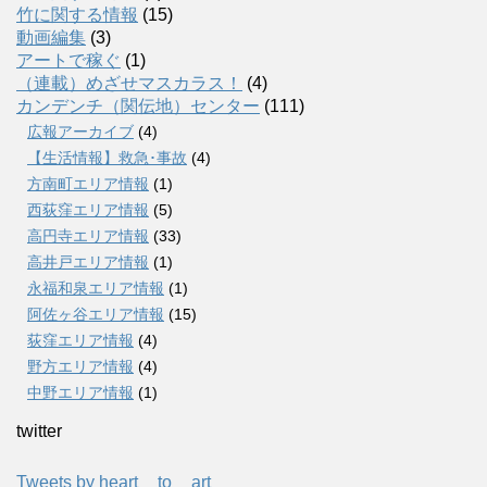
竹に関する情報
(15)
動画編集
(3)
アートで稼ぐ
(1)
（連載）めざせマスカラス！
(4)
カンデンチ（関伝地）センター
(111)
広報アーカイブ
(4)
【生活情報】救急･事故
(4)
方南町エリア情報
(1)
西荻窪エリア情報
(5)
高円寺エリア情報
(33)
高井戸エリア情報
(1)
永福和泉エリア情報
(1)
阿佐ヶ谷エリア情報
(15)
荻窪エリア情報
(4)
野方エリア情報
(4)
中野エリア情報
(1)
twitter
Tweets by heart__to__art