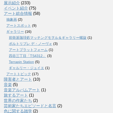
展示紹介
(233)
イベント紹介
(75)
アート総合情報
(58)
抽象画
(2)
アートスポット
(9)
ギャラリー
(16)
前衛派珈琲処マッチングモヲル＆ギャラリー螺旋
(1)
ポルトリブレ デ・ノーヴォ
(3)
アートプラットフォーム
(1)
四谷三丁目「TS4312」
(3)
Terrapin Station
(5)
ギャルリー・ジュイエ
(1)
アートトピック
(17)
障害者とアート
(10)
音楽
(5)
音楽アルバムアート
(1)
旅するアート
(1)
世界の作家たち
(2)
芸術家たちエピソードと名言
(2)
色に関する雑学
(2)