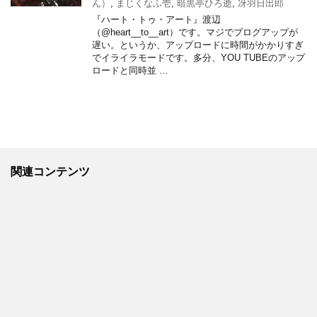
ん）
,
まじくなふ壱
,
暗黒亭ひろ逝
,
冴羽日出郎
『ハート・トゥ・アート』渡辺
（@heart__to__art）です。マジでブログアップが
遅い。というか、アップロードに時間がかかりすぎ
でイライラモードです。多分、YOU TUBEのアップ
ロードと同時並 …
関連コンテンツ