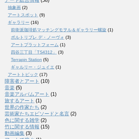
アート総合情報
(58)
抽象画
(2)
アートスポット
(9)
ギャラリー
(16)
前衛派珈琲処マッチングモヲル＆ギャラリー螺旋
(1)
ポルトリブレ デ・ノーヴォ
(3)
アートプラットフォーム
(1)
四谷三丁目「TS4312」
(3)
Terrapin Station
(5)
ギャルリー・ジュイエ
(1)
アートトピック
(17)
障害者とアート
(10)
音楽
(5)
音楽アルバムアート
(1)
旅するアート
(1)
世界の作家たち
(2)
芸術家たちエピソードと名言
(2)
色に関する雑学
(2)
竹に関する情報
(15)
動画編集
(3)