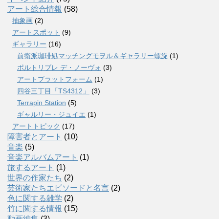
アート総合情報
(58)
抽象画
(2)
アートスポット
(9)
ギャラリー
(16)
前衛派珈琲処マッチングモヲル＆ギャラリー螺旋
(1)
ポルトリブレ デ・ノーヴォ
(3)
アートプラットフォーム
(1)
四谷三丁目「TS4312」
(3)
Terrapin Station
(5)
ギャルリー・ジュイエ
(1)
アートトピック
(17)
障害者とアート
(10)
音楽
(5)
音楽アルバムアート
(1)
旅するアート
(1)
世界の作家たち
(2)
芸術家たちエピソードと名言
(2)
色に関する雑学
(2)
竹に関する情報
(15)
動画編集
(3)