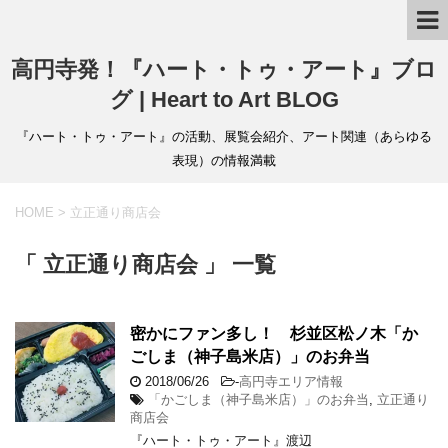
高円寺発！『ハート・トゥ・アート』ブロ
グ | Heart to Art BLOG
『ハート・トゥ・アート』の活動、展覧会紹介、アート関連（あらゆる
表現）の情報満載
HOME
>
立正通り商店会
「 立正通り商店会 」 一覧
密かにファン多し！ 杉並区松ノ木「か
ごしま（神子島米店）」のお弁当
2018/06/26
-
高円寺エリア情報
「かごしま（神子島米店）」のお弁当
,
立正通り
商店会
『ハート・トゥ・アート』渡辺