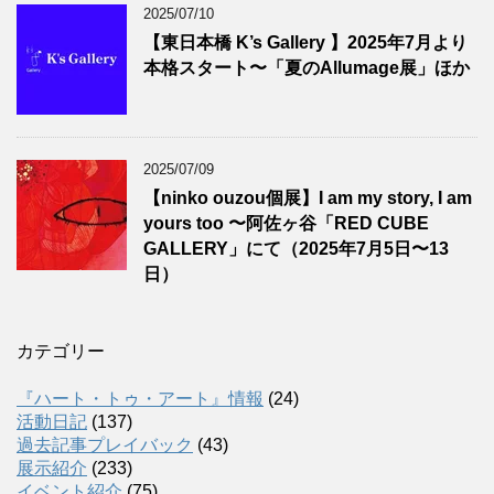
2025/07/10
【東日本橋 K’s Gallery 】2025年7月より
本格スタート〜「夏のAllumage展」ほか
2025/07/09
【ninko ouzou個展】I am my story, I am
yours too 〜阿佐ヶ谷「RED CUBE
GALLERY」にて（2025年7月5日〜13
日）
カテゴリー
『ハート・トゥ・アート』情報
(24)
活動日記
(137)
過去記事プレイバック
(43)
展示紹介
(233)
イベント紹介
(75)