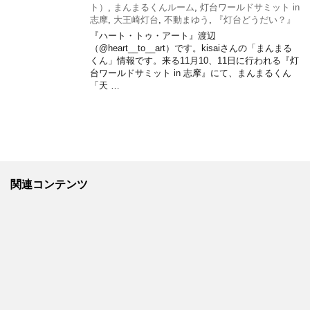
ト）
,
まんまるくんルーム
,
灯台ワールドサミット in
志摩
,
大王崎灯台
,
不動まゆう
,
『灯台どうだい？』
『ハート・トゥ・アート』渡辺
（@heart__to__art）です。kisaiさんの「まんまる
くん」情報です。来る11月10、11日に行われる『灯
台ワールドサミット in 志摩』にて、まんまるくん
「天 …
関連コンテンツ