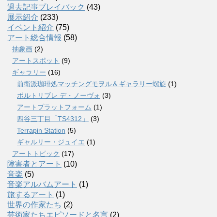
過去記事プレイバック
(43)
展示紹介
(233)
イベント紹介
(75)
アート総合情報
(58)
抽象画
(2)
アートスポット
(9)
ギャラリー
(16)
前衛派珈琲処マッチングモヲル＆ギャラリー螺旋
(1)
ポルトリブレ デ・ノーヴォ
(3)
アートプラットフォーム
(1)
四谷三丁目「TS4312」
(3)
Terrapin Station
(5)
ギャルリー・ジュイエ
(1)
アートトピック
(17)
障害者とアート
(10)
音楽
(5)
音楽アルバムアート
(1)
旅するアート
(1)
世界の作家たち
(2)
芸術家たちエピソードと名言
(2)