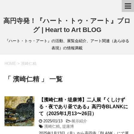
高円寺発！『ハート・トゥ・アート』ブロ
グ | Heart to Art BLOG
『ハート・トゥ・アート』の活動、展覧会紹介、アート関連（あらゆる
表現）の情報満載
HOME
>
濱崎仁精
「 濱崎仁精 」 一覧
【濱崎仁精・堤康博】二人展『くしけず
る・夜であり昼である』高円寺BLANKに
て（2025年1月13〜26日）
2025/01/13
-
展示紹介
濱崎仁精
,
堤康博
2025年1月13日（月）から高円寺「BLANK」にて濱