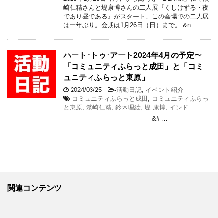
崎仁精さんと堤康博さんの二人展『くしけずる・夜
であり昼である』がスタート。この会場での二人展
は一年ぶり。会期は1月26日（日）まで。 &n …
ハート･トゥ･アート2024年4月の予定〜
「コミュニティふらっと成田」と「コミ
ュニティふらっと東原」
2024/03/25
-
活動日記
,
イベント紹介
コミュニティふらっと成田
,
コミュニティふらっ
と東原
,
濱崎仁精
,
鈴木理絵
,
堤 康博
,
インド
——————————————&# …
関連コンテンツ