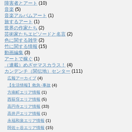
障害者とアート
(10)
音楽
(5)
音楽アルバムアート
(1)
旅するアート
(1)
世界の作家たち
(2)
芸術家たちエピソードと名言
(2)
色に関する雑学
(2)
竹に関する情報
(15)
動画編集
(3)
アートで稼ぐ
(1)
（連載）めざせマスカラス！
(4)
カンデンチ（関伝地）センター
(111)
広報アーカイブ
(4)
【生活情報】救急･事故
(4)
方南町エリア情報
(1)
西荻窪エリア情報
(5)
高円寺エリア情報
(33)
高井戸エリア情報
(1)
永福和泉エリア情報
(1)
阿佐ヶ谷エリア情報
(15)