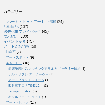
カテゴリー
『ハート・トゥ・アート』情報
(24)
活動日記
(137)
過去記事プレイバック
(43)
展示紹介
(233)
イベント紹介
(75)
アート総合情報
(58)
抽象画
(2)
アートスポット
(9)
ギャラリー
(16)
前衛派珈琲処マッチングモヲル＆ギャラリー螺旋
(1)
ポルトリブレ デ・ノーヴォ
(3)
アートプラットフォーム
(1)
四谷三丁目「TS4312」
(3)
Terrapin Station
(5)
ギャルリー・ジュイエ
(1)
アートトピック
(17)