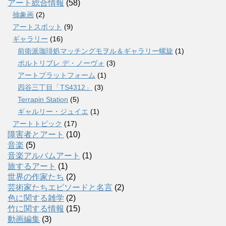
アート総合情報
(58)
抽象画
(2)
アートスポット
(9)
ギャラリー
(16)
前衛派珈琲処マッチングモヲル＆ギャラリー螺旋
(1)
ポルトリブレ デ・ノーヴォ
(3)
アートプラットフォーム
(1)
四谷三丁目「TS4312」
(3)
Terrapin Station
(5)
ギャルリー・ジュイエ
(1)
アートトピック
(17)
障害者とアート
(10)
音楽
(5)
音楽アルバムアート
(1)
旅するアート
(1)
世界の作家たち
(2)
芸術家たちエピソードと名言
(2)
色に関する雑学
(2)
竹に関する情報
(15)
動画編集
(3)