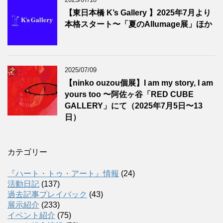
【東日本橋 K’s Gallery 】2025年7月より
本格スタート〜「夏のAllumage展」ほか
2025/07/09
【ninko ouzou個展】I am my story, I am
yours too 〜阿佐ヶ谷「RED CUBE
GALLERY」にて（2025年7月5日〜13
日）
カテゴリー
『ハート・トゥ・アート』情報
(24)
活動日記
(137)
過去記事プレイバック
(43)
展示紹介
(233)
イベント紹介
(75)