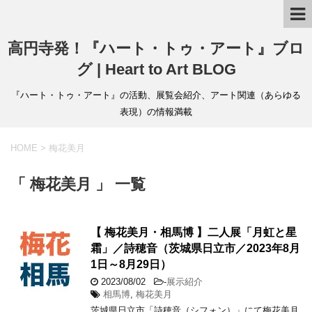
高円寺発！『ハート・トゥ・アート』ブロ
グ | Heart to Art BLOG
『ハート・トゥ・アート』の活動、展覧会紹介、アート関連（あらゆる
表現）の情報満載
HOME
>
梅花美月
「 梅花美月 」 一覧
【 梅花美月・相馬博 】二人展「月虹と星
霜」／詩穂音（茨城県日立市／2023年8月
1日～8月29日）
2023/08/02
-
展示紹介
相馬博
,
梅花美月
茨城県日立市「詩穂音（シフォン）」にて梅花美月