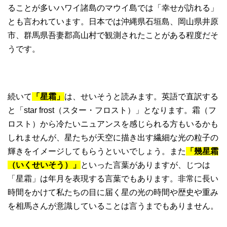
ることが多いハワイ諸島のマウイ島では「幸せが訪れる」
とも言われています。日本では沖縄県石垣島、岡山県井原
市、群馬県吾妻郡高山村で観測されたことがある程度だそ
うです。
続いて
「星霜」
は、せいそうと読みます。英語で直訳する
と「star frost（スター・フロスト）」となります。霜（フ
ロスト）から冷たいニュアンスを感じられる方もいるかも
しれませんが、星たちが天空に描き出す繊細な光の粒子の
輝きをイメージしてもらうといいでしょう。また
「幾星霜
（いくせいそう）」
といった言葉がありますが、じつは
「星霜」は年月を表現する言葉でもあります。非常に長い
時間をかけて私たちの目に届く星の光の時間や歴史や重み
を相馬さんが意識していることは言うまでもありません。