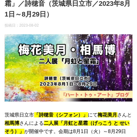
霜」／詩穂音（茨城県日立市／2023年8月
1日～8月29日）
投稿日：
2023-08-02
茨城県日立市
「詩穂音（シフォン）」
にて
梅花美月
さんと
相馬博
さんによる
二人展「月虹と星霜（げっこう と せい
そう）」
が開催中です。会期は8月1日（火）～8月29日