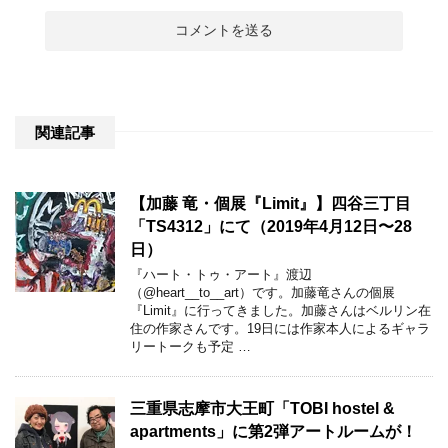
関連記事
【加藤 竜・個展『Limit』】四谷三丁目
「TS4312」にて（2019年4月12日〜28
日）
『ハート・トゥ・アート』渡辺
（@heart__to__art）です。加藤竜さんの個展
『Limit』に行ってきました。加藤さんはベルリン在
住の作家さんです。19日には作家本人によるギャラ
リートークも予定 …
三重県志摩市大王町「TOBI hostel &
apartments」に第2弾アートルームが！