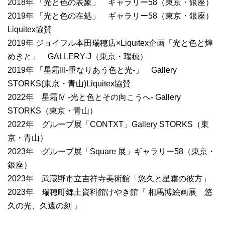
2018年 「光と色の表象」 ギャラリー58（東京・銀座）
2019年 「光と色の在処」 ギャラリー58（東京・銀座）
Liquitex協賛
2019年 ジョイフル本田瑞穂店×Liquitex企画「光と色と煌
めきと」 GALLERY-J（東京・瑞穂）
2019年 「星霜III-重なりあう色と光-」 Gallery
STORKS(東京・青山)Liquitex協賛
2022年 星霜Ⅳ -光と色とその向こうへ- Gallery
STORKS（東京・青山）
2022年 グループ展「CONTXT」Gallery STORKS（東
京・青山）
2023年 グループ展「Square 展」ギャラリー58（東京・
銀座）
2023年 武蔵野市立吉祥寺美術館「悠久と星霜の彼方」
2023年 瑞穂町郷土資料館けやき館『 相馬博絵画展 悠
久の光、久遠の刻 』