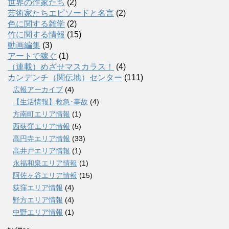
世界の作家たち
(2)
芸術家たちエピソードと名言
(2)
色に関する雑学
(2)
竹に関する情報
(15)
動画編集
(3)
アートで稼ぐ
(1)
（連載）めざせマスカラス！
(4)
カンデンチ（関伝地）センター
(111)
広報アーカイブ
(4)
【生活情報】救急･事故
(4)
方南町エリア情報
(1)
西荻窪エリア情報
(5)
高円寺エリア情報
(33)
高井戸エリア情報
(1)
永福和泉エリア情報
(1)
阿佐ヶ谷エリア情報
(15)
荻窪エリア情報
(4)
野方エリア情報
(4)
中野エリア情報
(1)