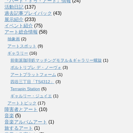
『ハート・トゥ・アート』情報
(24)
活動日記
(137)
過去記事プレイバック
(43)
展示紹介
(233)
イベント紹介
(75)
アート総合情報
(58)
抽象画
(2)
アートスポット
(9)
ギャラリー
(16)
前衛派珈琲処マッチングモヲル＆ギャラリー螺旋
(1)
ポルトリブレ デ・ノーヴォ
(3)
アートプラットフォーム
(1)
四谷三丁目「TS4312」
(3)
Terrapin Station
(5)
ギャルリー・ジュイエ
(1)
アートトピック
(17)
障害者とアート
(10)
音楽
(5)
音楽アルバムアート
(1)
旅するアート
(1)