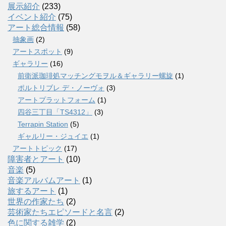
展示紹介
(233)
イベント紹介
(75)
アート総合情報
(58)
抽象画
(2)
アートスポット
(9)
ギャラリー
(16)
前衛派珈琲処マッチングモヲル＆ギャラリー螺旋
(1)
ポルトリブレ デ・ノーヴォ
(3)
アートプラットフォーム
(1)
四谷三丁目「TS4312」
(3)
Terrapin Station
(5)
ギャルリー・ジュイエ
(1)
アートトピック
(17)
障害者とアート
(10)
音楽
(5)
音楽アルバムアート
(1)
旅するアート
(1)
世界の作家たち
(2)
芸術家たちエピソードと名言
(2)
色に関する雑学
(2)