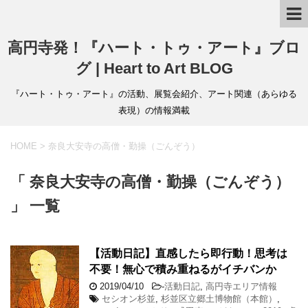
高円寺発！『ハート・トゥ・アート』ブロ
グ | Heart to Art BLOG
『ハート・トゥ・アート』の活動、展覧会紹介、アート関連（あらゆる
表現）の情報満載
HOME
>
奈良大安寺の高僧・勤操（ごんぞう）
「 奈良大安寺の高僧・勤操（ごんぞう）
」 一覧
【活動日記】直感したら即行動！思考は
不要！無心で積み重ねるがイチバンか
2019/04/10
-
活動日記
,
高円寺エリア情報
セシオン杉並
,
杉並区立郷土博物館（本館）
,