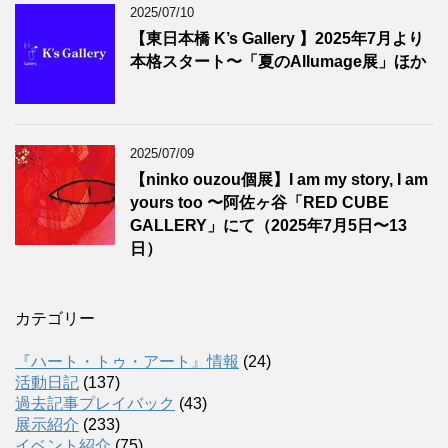
2025/07/10
【東日本橋 K’s Gallery 】2025年7月より
本格スタート〜「夏のAllumage展」ほか
2025/07/09
【ninko ouzou個展】I am my story, I am
yours too 〜阿佐ヶ谷「RED CUBE
GALLERY」にて（2025年7月5日〜13
日）
カテゴリー
『ハート・トゥ・アート』情報
(24)
活動日記
(137)
過去記事プレイバック
(43)
展示紹介
(233)
イベント紹介
(75)