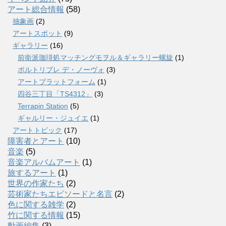
アート総合情報
(58)
抽象画
(2)
アートスポット
(9)
ギャラリー
(16)
前衛派珈琲処マッチングモヲル＆ギャラリー螺旋
(1)
ポルトリブレ デ・ノーヴォ
(3)
アートプラットフォーム
(1)
四谷三丁目「TS4312」
(3)
Terrapin Station
(5)
ギャルリー・ジュイエ
(1)
アートトピック
(17)
障害者とアート
(10)
音楽
(5)
音楽アルバムアート
(1)
旅するアート
(1)
世界の作家たち
(2)
芸術家たちエピソードと名言
(2)
色に関する雑学
(2)
竹に関する情報
(15)
動画編集
(3)