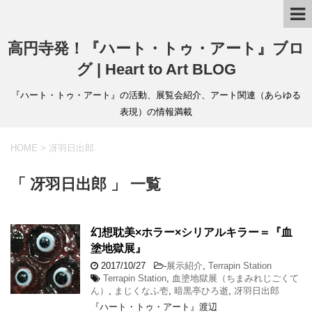
高円寺発！『ハート・トゥ・アート』ブロ
グ | Heart to Art BLOG
『ハート・トゥ・アート』の活動、展覧会紹介、アート関連（あらゆる
表現）の情報満載
HOME
>
冴羽日出郎
「 冴羽日出郎 」 一覧
幻想耽美×ホラー×シリアルキラー＝『血
塗地獄展』
2017/10/27
-
展示紹介
,
Terrapin Station
Terrapin Station
,
血塗地獄展（ちまみれじごくて
ん）
,
まじくなふ壱
,
暗黒亭ひろ逝
,
冴羽日出郎
『ハート・トゥ・アート』渡辺