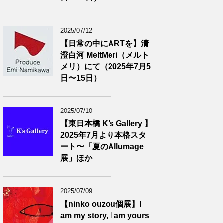
2025/07/12
【日常の中にARTを】清
澄白河 MeltMeri（メルト
メリ）にて（2025年7月5
日〜15日）
2025/07/10
【東日本橋 K’s Gallery 】
2025年7月より本格スタ
ート〜「夏のAllumage
展」ほか
2025/07/09
【ninko ouzou個展】I
am my story, I am yours