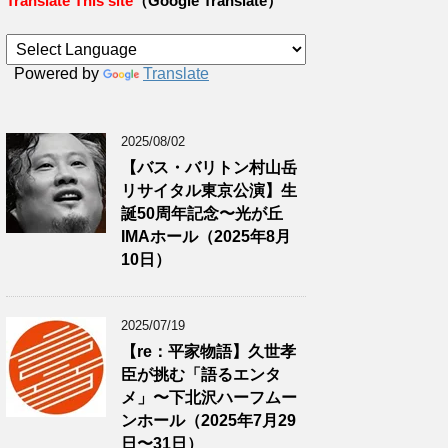
Translate This site
（Google Translate）
Powered by
Translate
2025/08/02
【バス・バリトン村山岳
リサイタル東京公演】生
誕50周年記念〜光が丘
IMAホール（2025年8月
10日）
2025/07/19
【re：平家物語】久世孝
臣が挑む「語るエンタ
メ」〜下北沢ハーフムー
ンホール（2025年7月29
日〜31日）