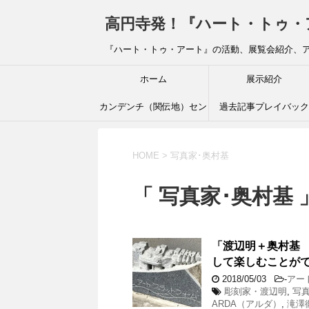
高円寺発！『ハート・トゥ・アート』ブ
『ハート・トゥ・アート』の活動、展覧会紹介、
ホーム
展示紹介
カンデンチ（関伝地）セン
過去記事プレイバック
ター
HOME
>
写真家･奥村基
「 写真家･奥村基 
「渡辺明＋奥村基 
して楽しむことが
2018/05/03
-
アー
彫刻家・渡辺明
,
写
ARDA（アルダ）
,
滝澤