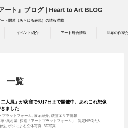
ログ | Heart to Art BLOG
アート関連（あらゆる表現）の情報満載
イベント紹介
アート総合情報
世界の作家
」 一覧
二人展」が荻窪で5月7日まで開催中。あれこれ想像
できました
トプラットフォーム
,
展示紹介
,
荻窪エリア情報
真家･奥村基
,
荻窪「アートプラットフォーム」
,
認定NPO法人
徹也
,
ポジによる立体写真
,
3D写真