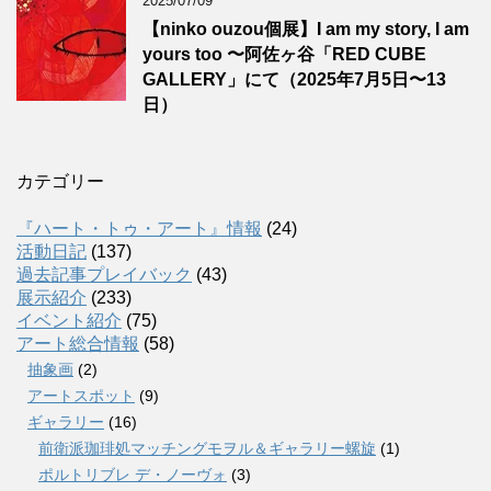
2025/07/09
【ninko ouzou個展】I am my story, I am
yours too 〜阿佐ヶ谷「RED CUBE
GALLERY」にて（2025年7月5日〜13
日）
カテゴリー
『ハート・トゥ・アート』情報
(24)
活動日記
(137)
過去記事プレイバック
(43)
展示紹介
(233)
イベント紹介
(75)
アート総合情報
(58)
抽象画
(2)
アートスポット
(9)
ギャラリー
(16)
前衛派珈琲処マッチングモヲル＆ギャラリー螺旋
(1)
ポルトリブレ デ・ノーヴォ
(3)