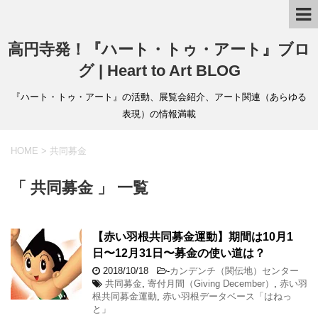
高円寺発！『ハート・トゥ・アート』ブロ
グ | Heart to Art BLOG
『ハート・トゥ・アート』の活動、展覧会紹介、アート関連（あらゆる
表現）の情報満載
HOME
>
共同募金
「 共同募金 」 一覧
【赤い羽根共同募金運動】期間は10月1
日〜12月31日〜募金の使い道は？
2018/10/18
-
カンデンチ（関伝地）センター
共同募金
,
寄付月間（Giving December）
,
赤い羽
根共同募金運動
,
赤い羽根データベース「はねっ
と」