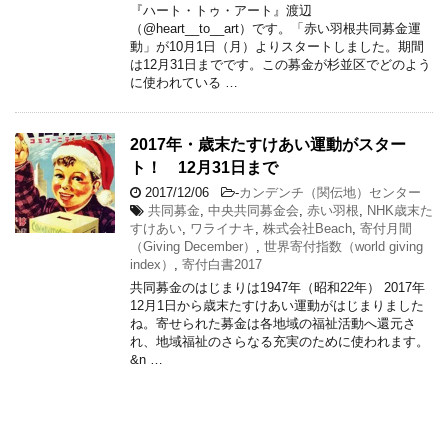
『ハート・トゥ・アート』渡辺
（@heart__to__art）です。「赤い羽根共同募金運
動」が10月1日（月）よりスタートしました。期間
は12月31日までです。この募金が杉並区でどのよう
に使われている …
2017年・歳末たすけあい運動がスター
ト！ 12月31日まで
2017/12/06
-
カンデンチ（関伝地）センター
共同募金
,
中央共同募金会
,
赤い羽根
,
NHK歳末た
すけあい
,
ワライナキ
,
株式会社Beach
,
寄付月間
（Giving December）
,
世界寄付指数（world giving
index）
,
寄付白書2017
共同募金のはじまりは1947年（昭和22年） 2017年
12月1日から歳末たすけあい運動がはじまりました
ね。寄せられた募金は各地域の福祉活動へ還元さ
れ、地域福祉のさらなる充実のために使われます。
&n …