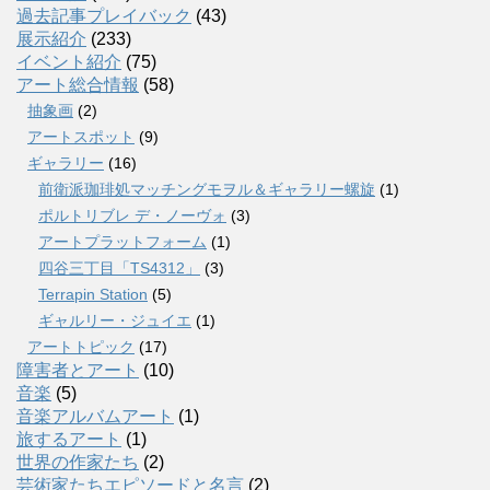
過去記事プレイバック
(43)
展示紹介
(233)
イベント紹介
(75)
アート総合情報
(58)
抽象画
(2)
アートスポット
(9)
ギャラリー
(16)
前衛派珈琲処マッチングモヲル＆ギャラリー螺旋
(1)
ポルトリブレ デ・ノーヴォ
(3)
アートプラットフォーム
(1)
四谷三丁目「TS4312」
(3)
Terrapin Station
(5)
ギャルリー・ジュイエ
(1)
アートトピック
(17)
障害者とアート
(10)
音楽
(5)
音楽アルバムアート
(1)
旅するアート
(1)
世界の作家たち
(2)
芸術家たちエピソードと名言
(2)