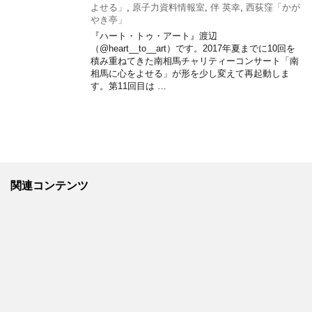
よせる」
,
原子力資料情報室
,
伴 英幸
,
西荻窪「かが
やき亭」
『ハート・トゥ・アート』渡辺
（@heart__to__art）です。2017年夏までに10回を
積み重ねてきた南相馬チャリティーコンサート「南
相馬に心をよせる」が形を少し変えて再起動しま
す。第11回目は …
関連コンテンツ