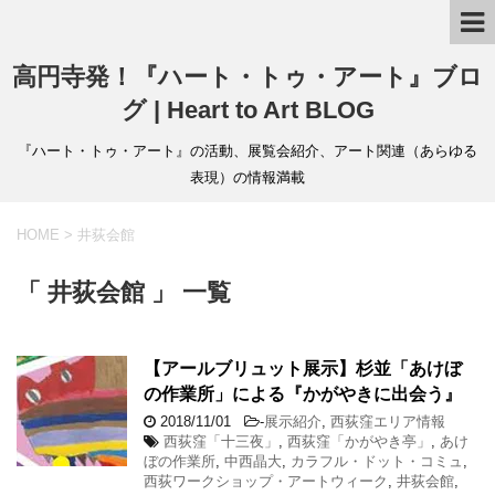
高円寺発！『ハート・トゥ・アート』ブロ
グ | Heart to Art BLOG
『ハート・トゥ・アート』の活動、展覧会紹介、アート関連（あらゆる
表現）の情報満載
HOME
>
井荻会館
「 井荻会館 」 一覧
【アールブリュット展示】杉並「あけぼ
の作業所」による『かがやきに出会う』
2018/11/01
-
展示紹介
,
西荻窪エリア情報
西荻窪「十三夜」
,
西荻窪「かがやき亭」
,
あけ
ぼの作業所
,
中西晶大
,
カラフル・ドット・コミュ
,
西荻ワークショップ・アートウィーク
,
井荻会館
,