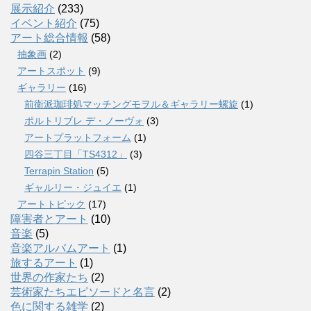
展示紹介
(233)
イベント紹介
(75)
アート総合情報
(58)
抽象画
(2)
アートスポット
(9)
ギャラリー
(16)
前衛派珈琲処マッチングモヲル＆ギャラリー螺旋
(1)
ポルトリブレ デ・ノーヴォ
(3)
アートプラットフォーム
(1)
四谷三丁目「TS4312」
(3)
Terrapin Station
(5)
ギャルリー・ジュイエ
(1)
アートトピック
(17)
障害者とアート
(10)
音楽
(5)
音楽アルバムアート
(1)
旅するアート
(1)
世界の作家たち
(2)
芸術家たちエピソードと名言
(2)
色に関する雑学
(2)