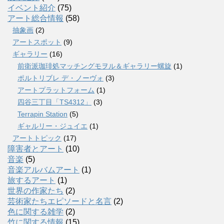
イベント紹介
(75)
アート総合情報
(58)
抽象画
(2)
アートスポット
(9)
ギャラリー
(16)
前衛派珈琲処マッチングモヲル＆ギャラリー螺旋
(1)
ポルトリブレ デ・ノーヴォ
(3)
アートプラットフォーム
(1)
四谷三丁目「TS4312」
(3)
Terrapin Station
(5)
ギャルリー・ジュイエ
(1)
アートトピック
(17)
障害者とアート
(10)
音楽
(5)
音楽アルバムアート
(1)
旅するアート
(1)
世界の作家たち
(2)
芸術家たちエピソードと名言
(2)
色に関する雑学
(2)
竹に関する情報
(15)