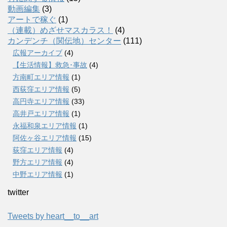
動画編集
(3)
アートで稼ぐ
(1)
（連載）めざせマスカラス！
(4)
カンデンチ（関伝地）センター
(111)
広報アーカイブ
(4)
【生活情報】救急･事故
(4)
方南町エリア情報
(1)
西荻窪エリア情報
(5)
高円寺エリア情報
(33)
高井戸エリア情報
(1)
永福和泉エリア情報
(1)
阿佐ヶ谷エリア情報
(15)
荻窪エリア情報
(4)
野方エリア情報
(4)
中野エリア情報
(1)
twitter
Tweets by heart__to__art