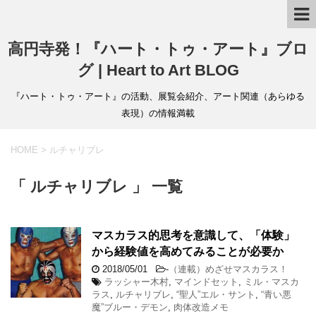
高円寺発！『ハート・トゥ・アート』ブロ
グ | Heart to Art BLOG
『ハート・トゥ・アート』の活動、展覧会紹介、アート関連（あらゆる
表現）の情報満載
HOME
>
ルチャリブレ
「 ルチャリブレ 」 一覧
マスカラス的思考を意識して、「体験」
から経験値を高めてみることが必要か
2018/05/01
-
（連載）めざせマスカラス！
ラッシャー木村
,
マインドセット
,
ミル・マスカ
ラス
,
ルチャリブレ
,
“聖人”エル・サント
,
“青い悪
魔”ブルー・デモン
,
肉体改造メモ