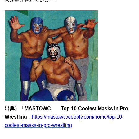
出典）「MASTOWC Top 10-Coolest Masks in Pro
Wrestling」
https://mastowc.weebly.com/home/top-10-
coolest-masks-in-pro-wrestling