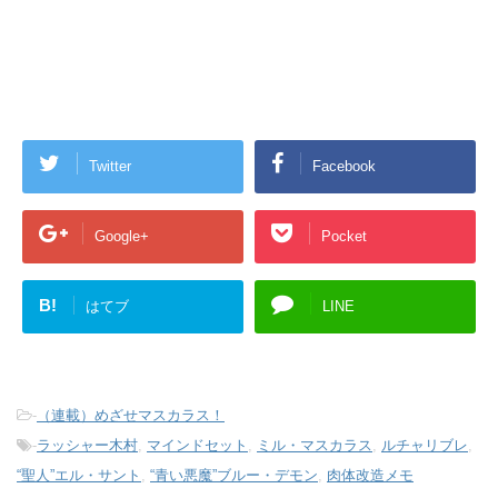
Twitter
Facebook
Google+
Pocket
B!
はてブ
LINE
-
（連載）めざせマスカラス！
-
ラッシャー木村
,
マインドセット
,
ミル・マスカラス
,
ルチャリブレ
,
“聖人”エル・サント
,
“青い悪魔”ブルー・デモン
,
肉体改造メモ