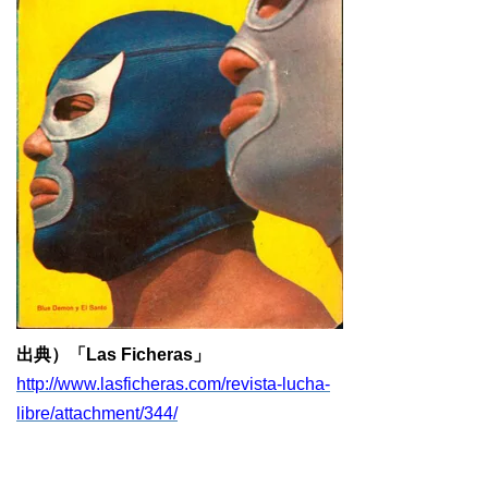
出典）「Las Ficheras」
http://www.lasficheras.com/revista-lucha-
libre/attachment/344/