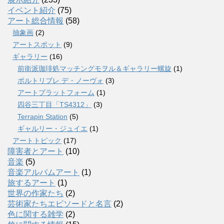
イベント紹介
(75)
アート総合情報
(58)
抽象画
(2)
アートスポット
(9)
ギャラリー
(16)
前衛派珈琲処マッチングモヲル＆ギャラリー螺旋
(1)
ポルトリブレ デ・ノーヴォ
(3)
アートプラットフォーム
(1)
四谷三丁目「TS4312」
(3)
Terrapin Station
(5)
ギャルリー・ジュイエ
(1)
アートトピック
(17)
障害者とアート
(10)
音楽
(5)
音楽アルバムアート
(1)
旅するアート
(1)
世界の作家たち
(2)
芸術家たちエピソードと名言
(2)
色に関する雑学
(2)