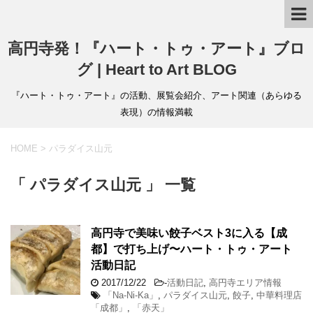
高円寺発！『ハート・トゥ・アート』ブロ
グ | Heart to Art BLOG
『ハート・トゥ・アート』の活動、展覧会紹介、アート関連（あらゆる
表現）の情報満載
HOME
>
パラダイス山元
「 パラダイス山元 」 一覧
高円寺で美味い餃子ベスト3に入る【成
都】で打ち上げ〜ハート・トゥ・アート
活動日記
2017/12/22
-
活動日記
,
高円寺エリア情報
「Na-Ni-Ka」
,
パラダイス山元
,
餃子
,
中華料理店
「成都」
,
「赤天」