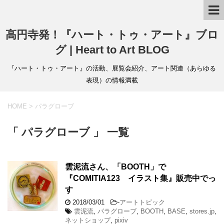
高円寺発！『ハート・トゥ・アート』ブロ
グ | Heart to Art BLOG
『ハート・トゥ・アート』の活動、展覧会紹介、アート関連（あらゆる
表現）の情報満載
HOME
>
パラグローブ
「 パラグローブ 」 一覧
雲泥流さん、「BOOTH」で
『COMITIA123 イラスト集』販売中でっ
す
2018/03/01
-
アートトピック
雲泥流
,
パラグローブ
,
BOOTH
,
BASE
,
stores.jp
,
ネットショップ
,
pixiv