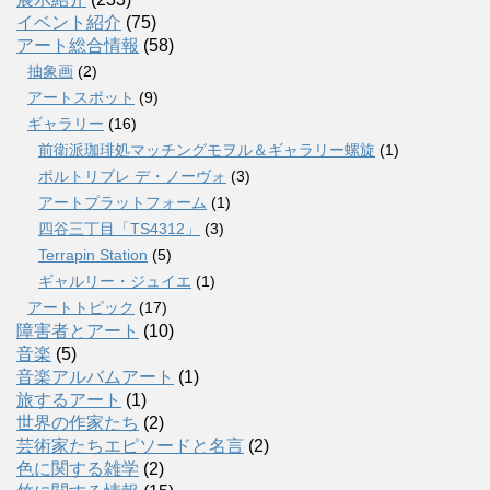
イベント紹介
(75)
アート総合情報
(58)
抽象画
(2)
アートスポット
(9)
ギャラリー
(16)
前衛派珈琲処マッチングモヲル＆ギャラリー螺旋
(1)
ポルトリブレ デ・ノーヴォ
(3)
アートプラットフォーム
(1)
四谷三丁目「TS4312」
(3)
Terrapin Station
(5)
ギャルリー・ジュイエ
(1)
アートトピック
(17)
障害者とアート
(10)
音楽
(5)
音楽アルバムアート
(1)
旅するアート
(1)
世界の作家たち
(2)
芸術家たちエピソードと名言
(2)
色に関する雑学
(2)