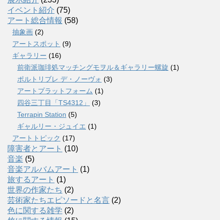
イベント紹介
(75)
アート総合情報
(58)
抽象画
(2)
アートスポット
(9)
ギャラリー
(16)
前衛派珈琲処マッチングモヲル＆ギャラリー螺旋
(1)
ポルトリブレ デ・ノーヴォ
(3)
アートプラットフォーム
(1)
四谷三丁目「TS4312」
(3)
Terrapin Station
(5)
ギャルリー・ジュイエ
(1)
アートトピック
(17)
障害者とアート
(10)
音楽
(5)
音楽アルバムアート
(1)
旅するアート
(1)
世界の作家たち
(2)
芸術家たちエピソードと名言
(2)
色に関する雑学
(2)