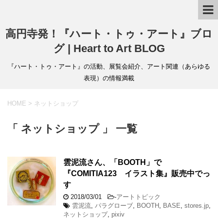
高円寺発！『ハート・トゥ・アート』ブロ
グ | Heart to Art BLOG
『ハート・トゥ・アート』の活動、展覧会紹介、アート関連（あらゆる
表現）の情報満載
HOME
>
ネットショップ
「 ネットショップ 」 一覧
雲泥流さん、「BOOTH」で
『COMITIA123 イラスト集』販売中でっ
す
2018/03/01
-
アートトピック
雲泥流
,
パラグローブ
,
BOOTH
,
BASE
,
stores.jp
,
ネットショップ
,
pixiv