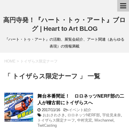
高円寺発！『ハート・トゥ・アート』ブロ
グ | Heart to Art BLOG
『ハート・トゥ・アート』の活動、展覧会紹介、アート関連（あらゆる
表現）の情報満載
HOME
>
トイザらス限定ナーフ
「 トイザらス限定ナーフ 」 一覧
舞台本番間近！ ロロネッツNERF部の二
人が稽古前にトイザらスへ
2017/11/16
-
イベント紹介
おおさわさき
,
ロロネッツNERF部
,
宇佐見未奈
,
トイザらス限定ナーフ
,
中村充宏
,
Mixchannel
,
TwitCasting