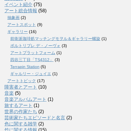
イベント紹介
(75)
アート総合情報
(58)
抽象画
(2)
アートスポット
(9)
ギャラリー
(16)
前衛派珈琲処マッチングモヲル＆ギャラリー螺旋
(1)
ポルトリブレ デ・ノーヴォ
(3)
アートプラットフォーム
(1)
四谷三丁目「TS4312」
(3)
Terrapin Station
(5)
ギャルリー・ジュイエ
(1)
アートトピック
(17)
障害者とアート
(10)
音楽
(5)
音楽アルバムアート
(1)
旅するアート
(1)
世界の作家たち
(2)
芸術家たちエピソードと名言
(2)
色に関する雑学
(2)
竹に関する情報
(15)