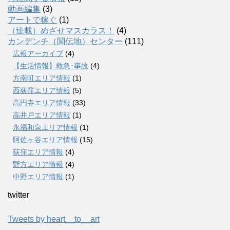
動画編集
(3)
アートで稼ぐ
(1)
（連載）めざせマスカラス！
(4)
カンデンチ（関伝地）センター
(111)
広報アーカイブ
(4)
【生活情報】救急･事故
(4)
方南町エリア情報
(1)
西荻窪エリア情報
(5)
高円寺エリア情報
(33)
高井戸エリア情報
(1)
永福和泉エリア情報
(1)
阿佐ヶ谷エリア情報
(15)
荻窪エリア情報
(4)
野方エリア情報
(4)
中野エリア情報
(1)
twitter
Tweets by heart__to__art