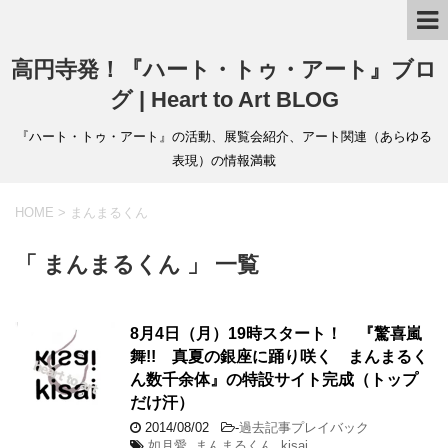
高円寺発！『ハート・トゥ・アート』ブロ
グ | Heart to Art BLOG
『ハート・トゥ・アート』の活動、展覧会紹介、アート関連（あらゆる
表現）の情報満載
HOME
>
まんまるくん
「 まんまるくん 」 一覧
8月4日（月）19時スタート！ 『驚喜嵐
舞!! 真夏の銀座に踊り咲く まんまるく
ん数千余体』の特設サイト完成（トップ
だけ汗）
2014/08/02
-
過去記事プレイバック
如月愛
,
まんまるくん
,
kisai