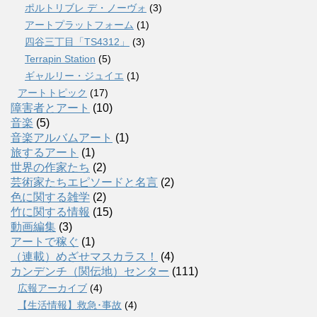
ポルトリブレ デ・ノーヴォ
(3)
アートプラットフォーム
(1)
四谷三丁目「TS4312」
(3)
Terrapin Station
(5)
ギャルリー・ジュイエ
(1)
アートトピック
(17)
障害者とアート
(10)
音楽
(5)
音楽アルバムアート
(1)
旅するアート
(1)
世界の作家たち
(2)
芸術家たちエピソードと名言
(2)
色に関する雑学
(2)
竹に関する情報
(15)
動画編集
(3)
アートで稼ぐ
(1)
（連載）めざせマスカラス！
(4)
カンデンチ（関伝地）センター
(111)
広報アーカイブ
(4)
【生活情報】救急･事故
(4)