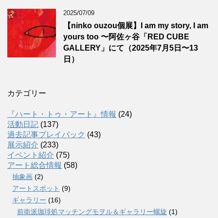
2025/07/09
【ninko ouzou個展】I am my story, I am
yours too 〜阿佐ヶ谷「RED CUBE
GALLERY」にて（2025年7月5日〜13
日）
カテゴリー
『ハート・トゥ・アート』情報
(24)
活動日記
(137)
過去記事プレイバック
(43)
展示紹介
(233)
イベント紹介
(75)
アート総合情報
(58)
抽象画
(2)
アートスポット
(9)
ギャラリー
(16)
前衛派珈琲処マッチングモヲル＆ギャラリー螺旋
(1)