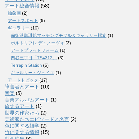
アート総合情報
(58)
抽象画
(2)
アートスポット
(9)
ギャラリー
(16)
前衛派珈琲処マッチングモヲル＆ギャラリー螺旋
(1)
ポルトリブレ デ・ノーヴォ
(3)
アートプラットフォーム
(1)
四谷三丁目「TS4312」
(3)
Terrapin Station
(5)
ギャルリー・ジュイエ
(1)
アートトピック
(17)
障害者とアート
(10)
音楽
(5)
音楽アルバムアート
(1)
旅するアート
(1)
世界の作家たち
(2)
芸術家たちエピソードと名言
(2)
色に関する雑学
(2)
竹に関する情報
(15)
動画編集
(3)