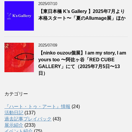
2025/07/10
【東日本橋 K’s Gallery 】2025年7月より
本格スタート〜「夏のAllumage展」ほか
2025/07/09
【ninko ouzou個展】I am my story, I am
yours too 〜阿佐ヶ谷「RED CUBE
GALLERY」にて（2025年7月5日〜13
日）
カテゴリー
『ハート・トゥ・アート』情報
(24)
活動日記
(137)
過去記事プレイバック
(43)
展示紹介
(233)
イベント紹介
(75)