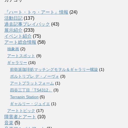
『ハート・トゥ・アート』情報
(24)
活動日記
(137)
過去記事プレイバック
(43)
展示紹介
(233)
イベント紹介
(75)
アート総合情報
(58)
抽象画
(2)
アートスポット
(9)
ギャラリー
(16)
前衛派珈琲処マッチングモヲル＆ギャラリー螺旋
(1)
ポルトリブレ デ・ノーヴォ
(3)
アートプラットフォーム
(1)
四谷三丁目「TS4312」
(3)
Terrapin Station
(5)
ギャルリー・ジュイエ
(1)
アートトピック
(17)
障害者とアート
(10)
音楽
(5)