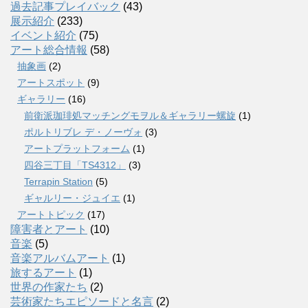
過去記事プレイバック
(43)
展示紹介
(233)
イベント紹介
(75)
アート総合情報
(58)
抽象画
(2)
アートスポット
(9)
ギャラリー
(16)
前衛派珈琲処マッチングモヲル＆ギャラリー螺旋
(1)
ポルトリブレ デ・ノーヴォ
(3)
アートプラットフォーム
(1)
四谷三丁目「TS4312」
(3)
Terrapin Station
(5)
ギャルリー・ジュイエ
(1)
アートトピック
(17)
障害者とアート
(10)
音楽
(5)
音楽アルバムアート
(1)
旅するアート
(1)
世界の作家たち
(2)
芸術家たちエピソードと名言
(2)