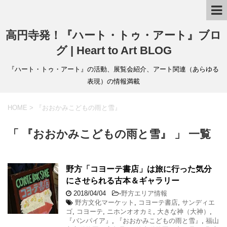
高円寺発！『ハート・トゥ・アート』ブロ
グ | Heart to Art BLOG
『ハート・トゥ・アート』の活動、展覧会紹介、アート関連（あらゆる
表現）の情報満載
HOME
>
『おおかみこどもの雨と雪』
「 『おおかみこどもの雨と雪』 」 一覧
野方「コヨーテ書店」は旅に行った気分
にさせられる古本＆ギャラリー
2018/04/04
-
野方エリア情報
野方文化マーケット
,
コヨーテ書店
,
サンディエ
ゴ
,
コヨーテ
,
ニホンオオカミ
,
大きな神（大神）
,
『バンパイア』
,
『おおかみこどもの雨と雪』
,
福山