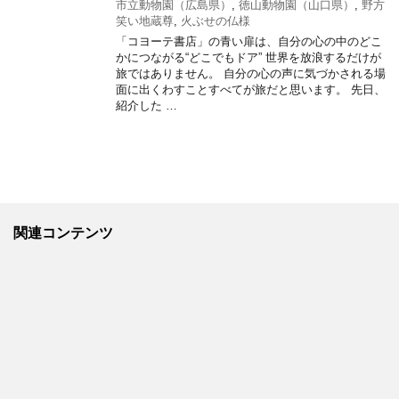
市立動物園（広島県）
,
徳山動物園（山口県）
,
野方
笑い地蔵尊
,
火ぶせの仏様
「コヨーテ書店」の青い扉は、自分の心の中のどこ
かにつながる“どこでもドア” 世界を放浪するだけが
旅ではありません。 自分の心の声に気づかされる場
面に出くわすことすべてが旅だと思います。 先日、
紹介した …
関連コンテンツ