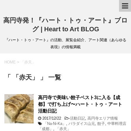
高円寺発！『ハート・トゥ・アート』ブロ
グ | Heart to Art BLOG
『ハート・トゥ・アート』の活動、展覧会紹介、アート関連（あらゆる
表現）の情報満載
HOME
>
「赤天」
「 「赤天」 」 一覧
高円寺で美味い餃子ベスト3に入る【成
都】で打ち上げ〜ハート・トゥ・アート
活動日記
2017/12/22
-
活動日記
,
高円寺エリア情報
「Na-Ni-Ka」
,
パラダイス山元
,
餃子
,
中華料理店
「成都」
,
「赤天」