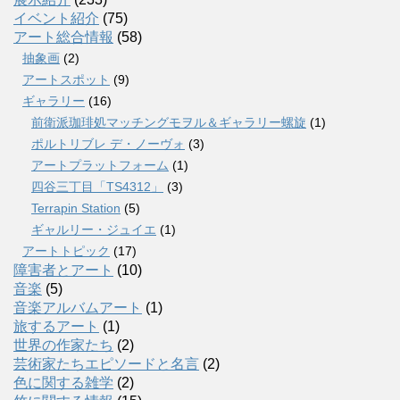
イベント紹介
(75)
アート総合情報
(58)
抽象画
(2)
アートスポット
(9)
ギャラリー
(16)
前衛派珈琲処マッチングモヲル＆ギャラリー螺旋
(1)
ポルトリブレ デ・ノーヴォ
(3)
アートプラットフォーム
(1)
四谷三丁目「TS4312」
(3)
Terrapin Station
(5)
ギャルリー・ジュイエ
(1)
アートトピック
(17)
障害者とアート
(10)
音楽
(5)
音楽アルバムアート
(1)
旅するアート
(1)
世界の作家たち
(2)
芸術家たちエピソードと名言
(2)
色に関する雑学
(2)