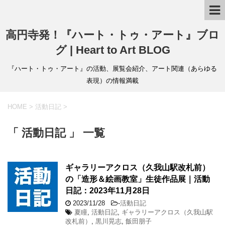
高円寺発！『ハート・トゥ・アート』ブロ
グ | Heart to Art BLOG
『ハート・トゥ・アート』の活動、展覧会紹介、アート関連（あらゆる
表現）の情報満載
HOME
>
活動日記
>
「 活動日記 」 一覧
ギャラリーアクロス（久我山駅改札前）
の「造形＆絵画教室」生徒作品展｜活動
日記：2023年11月28日
2023/11/28
-
活動日記
夏瞳
,
活動日記
,
ギャラリーアクロス（久我山駅
改札前）
,
黒川晃志
,
飯田朋子