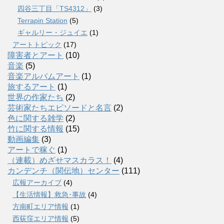
四谷三丁目「TS4312」
(3)
Terrapin Station
(5)
ギャルリー・ジュイエ
(1)
アートトピック
(17)
障害者とアート
(10)
音楽
(5)
音楽アルバムアート
(1)
旅するアート
(1)
世界の作家たち
(2)
芸術家たちエピソードと名言
(2)
色に関する雑学
(2)
竹に関する情報
(15)
動画編集
(3)
アートで稼ぐ
(1)
（連載）めざせマスカラス！
(4)
カンデンチ（関伝地）センター
(111)
広報アーカイブ
(4)
【生活情報】救急･事故
(4)
方南町エリア情報
(1)
西荻窪エリア情報
(5)