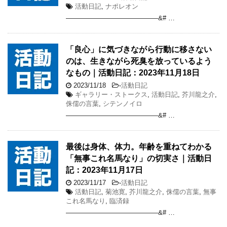
活動日記
,
ナポレオン
——————————————&# …
「良心」に気づきながら行動に移さない
のは、生きながら死臭を放っているよう
なもの｜活動日記：2023年11月18日
2023/11/18
-
活動日記
ギャラリー・ストークス
,
活動日記
,
芥川龍之介
,
侏儒の言葉
,
シテンノイロ
——————————————&# …
最後は身体、体力。年齢を重ねてわかる
「無事これ名馬なり」の切実さ｜活動日
記：2023年11月17日
2023/11/17
-
活動日記
活動日記
,
菊池寛
,
芥川龍之介
,
侏儒の言葉
,
無事
これ名馬なり
,
臨済録
——————————————&# …