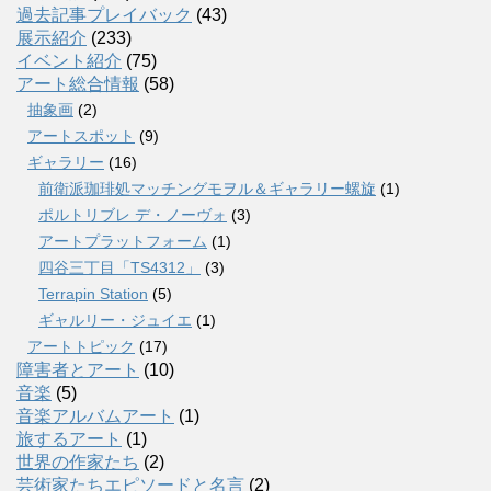
過去記事プレイバック
(43)
展示紹介
(233)
イベント紹介
(75)
アート総合情報
(58)
抽象画
(2)
アートスポット
(9)
ギャラリー
(16)
前衛派珈琲処マッチングモヲル＆ギャラリー螺旋
(1)
ポルトリブレ デ・ノーヴォ
(3)
アートプラットフォーム
(1)
四谷三丁目「TS4312」
(3)
Terrapin Station
(5)
ギャルリー・ジュイエ
(1)
アートトピック
(17)
障害者とアート
(10)
音楽
(5)
音楽アルバムアート
(1)
旅するアート
(1)
世界の作家たち
(2)
芸術家たちエピソードと名言
(2)