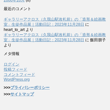
2000年10月
(8)
最近のコメント
ギャラリーアクロス（久我山駅改札前）の「造形＆絵画教
室」生徒作品展｜活動日記：2023年11月28日
に
heart_to_art
より
ギャラリーアクロス（久我山駅改札前）の「造形＆絵画教
室」生徒作品展｜活動日記：2023年11月28日
に
飯田朋子
より
メタ情報
ログイン
投稿フィード
コメントフィード
WordPress.org
>>>
プライバシーポリシー
>>>
サイトマップ